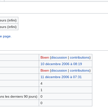
eurs (infini)
eurs (infini)
te page.
Bixen
(
discussion
|
contributions
)
10 décembre 2006 à 08:19
Bixen
(
discussion
|
contributions
)
11 décembre 2006 à 07:31
4
1
s les derniers 90 jours)
0
0