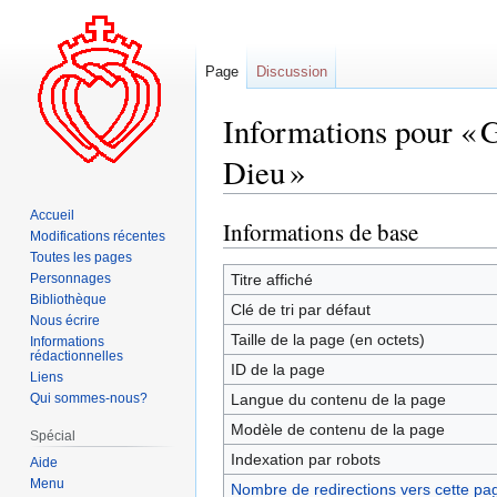
Page
Discussion
Informations pour « G
Dieu »
Accueil
Informations de base
Aller
Aller
Modifications récentes
à
à
Toutes les pages
la
la
Personnages
Titre affiché
Bibliothèque
navigation
recherche
Clé de tri par défaut
Nous écrire
Taille de la page (en octets)
Informations
rédactionnelles
ID de la page
Liens
Qui sommes-nous?
Langue du contenu de la page
Modèle de contenu de la page
Spécial
Indexation par robots
Aide
Menu
Nombre de redirections vers cette pa