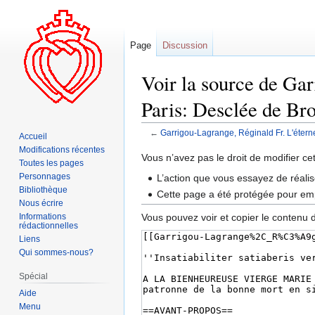
Page
Discussion
Voir la source de Gar
Paris: Desclée de Br
←
Garrigou-Lagrange, Réginald Fr. L'éterne
Accueil
Modifications récentes
Aller
Aller
Vous n’avez pas le droit de modifier ce
Toutes les pages
à
à
Personnages
L’action que vous essayez de réalis
la
la
Bibliothèque
Cette page a été protégée pour emp
navigation
recherche
Nous écrire
Informations
Vous pouvez voir et copier le contenu 
rédactionnelles
Liens
Qui sommes-nous?
Spécial
Aide
Menu