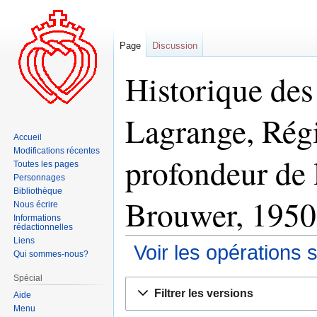
Page
Discussion
Historique des
Lagrange, Régin
Accueil
Modifications récentes
profondeur de 
Toutes les pages
Personnages
Bibliothèque
Brouwer, 1950
Nous écrire
Informations
rédactionnelles
Liens
Voir les opérations 
Qui sommes-nous?
Spécial
Aller
Aller
Filtrer les versions
Aide
à
à
Menu
la
la