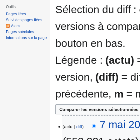
navigation
recherche
Sélection du diff 
Outils
Pages liées
Suivi des pages liées
versions à compar
Atom
Pages spéciales
Informations sur la page
bouton en bas.
Légende :
(actu)
=
version,
(diff)
= di
précédente,
m
= m
7 mai 2
actu
diff