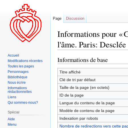
Page
Discussion
Informations pour « G
l'âme. Paris: Desclée
Accueil
Informations de base
Aller
Aller
Modifications récentes
à
à
Toutes les pages
la
la
Personnages
Titre affiché
Bibliothèque
navigation
recherche
Clé de tri par défaut
Nous écrire
Taille de la page (en octets)
Informations
rédactionnelles
ID de la page
Liens
Qui sommes-nous?
Langue du contenu de la page
Modèle de contenu de la page
Spécial
Indexation par robots
Aide
Menu
Nombre de redirections vers cette pa