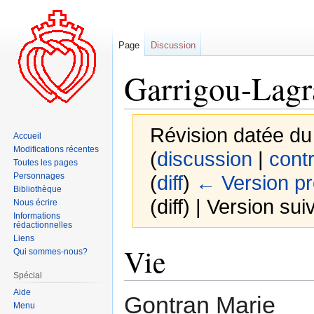
Page
Discussion
Garrigou-Lagr
Révision datée du
Accueil
Modifications récentes
(
discussion
|
contr
Toutes les pages
Personnages
(
diff
)
← Version p
Bibliothèque
(diff) | Version sui
Nous écrire
Informations
rédactionnelles
Liens
Aller
Aller
Vie
Qui sommes-nous?
à
à
Spécial
la
la
Aide
navigation
recherche
Gontran Marie
Menu