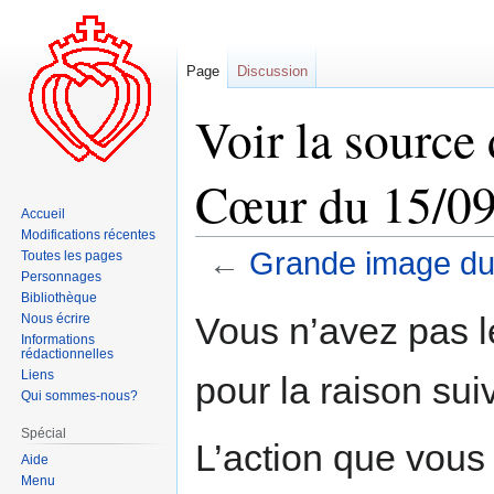
Page
Discussion
Voir la source
Cœur du 15/0
Accueil
Modifications récentes
←
Grande image du
Toutes les pages
Personnages
Bibliothèque
Aller
Aller
Vous n’avez pas le
Nous écrire
à
à
Informations
rédactionnelles
la
la
Liens
pour la raison sui
navigation
recherche
Qui sommes-nous?
Spécial
L’action que vous
Aide
Menu