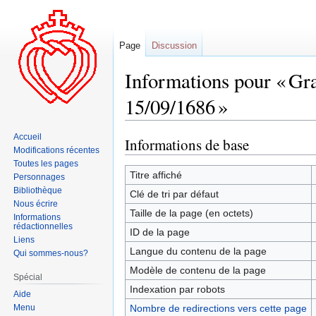
Page
Discussion
Informations pour « G
15/09/1686 »
Accueil
Informations de base
Aller
Aller
Modifications récentes
à
à
Toutes les pages
la
la
Titre affiché
Personnages
navigation
recherche
Bibliothèque
Clé de tri par défaut
Nous écrire
Taille de la page (en octets)
Informations
rédactionnelles
ID de la page
Liens
Langue du contenu de la page
Qui sommes-nous?
Modèle de contenu de la page
Spécial
Indexation par robots
Aide
Menu
Nombre de redirections vers cette page