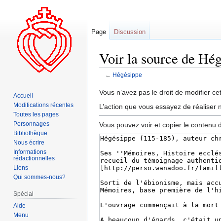
Page
Discussion
Voir la source de Hé
←
Hégésippe
Aller
Aller
Vous n’avez pas le droit de modifier cet
Accueil
à
à
Modifications récentes
L’action que vous essayez de réaliser n
la
la
Toutes les pages
navigation
recherche
Personnages
Vous pouvez voir et copier le contenu 
Bibliothèque
Nous écrire
Informations
rédactionnelles
Liens
Qui sommes-nous?
Spécial
Aide
Menu