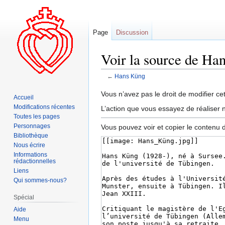
Page
Discussion
Voir la source de Ha
←
Hans Küng
Aller
Aller
Vous n’avez pas le droit de modifier cet
Accueil
à
à
Modifications récentes
L’action que vous essayez de réaliser n
la
la
Toutes les pages
navigation
recherche
Personnages
Vous pouvez voir et copier le contenu 
Bibliothèque
Nous écrire
Informations
rédactionnelles
Liens
Qui sommes-nous?
Spécial
Aide
Menu