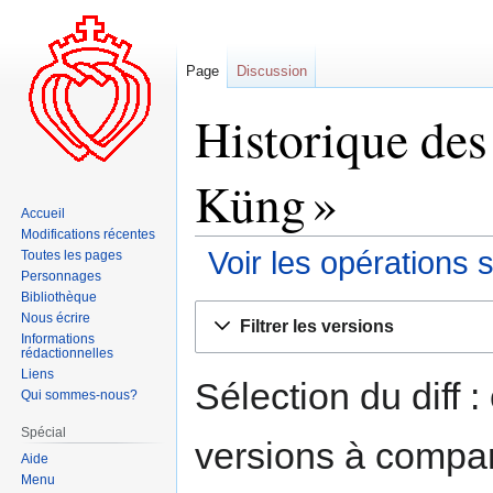
Page
Discussion
Historique des
Küng »
Accueil
Modifications récentes
Voir les opérations 
Toutes les pages
Personnages
Bibliothèque
Aller
Aller
Nous écrire
Filtrer les versions
à
à
Informations
rédactionnelles
la
la
Liens
navigation
recherche
Sélection du diff 
Qui sommes-nous?
Spécial
versions à compar
Aide
Menu