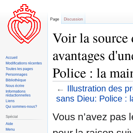
Page
Discussion
Voir la source 
avantages d'un
Accueil
Modifications récentes
Police : la mai
Toutes les pages
Personnages
Bibliothèque
Nous écrire
←
Illustration des 
Informations
rédactionnelles
sans Dieu: Police : l
Liens
Qui sommes-nous?
Aller
Aller
Vous n’avez pas le
Spécial
à
à
Aide
la
la
pour la raison sui
Menu
navigation
recherche