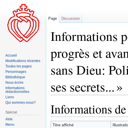
Page
Discussion
Informations po
progrès et avan
Accueil
Modifications récentes
sans Dieu: Poli
Toutes les pages
Personnages
Bibliothèque
ses secrets... »
Nous écrire
Informations
rédactionnelles
Liens
Qui sommes-nous?
Informations de
Aller
Aller
à
à
Spécial
la
la
Aide
navigation
recherche
Menu
Titre affiché
Illustra