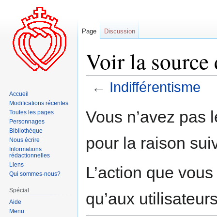
Page
Discussion
Voir la source
←
Indifférentisme
Accueil
Modifications récentes
Aller
Aller
Vous n’avez pas le
Toutes les pages
à
à
Personnages
la
la
Bibliothèque
pour la raison sui
navigation
recherche
Nous écrire
Informations
rédactionnelles
Liens
L’action que vous
Qui sommes-nous?
Spécial
qu’aux utilisateur
Aide
Menu