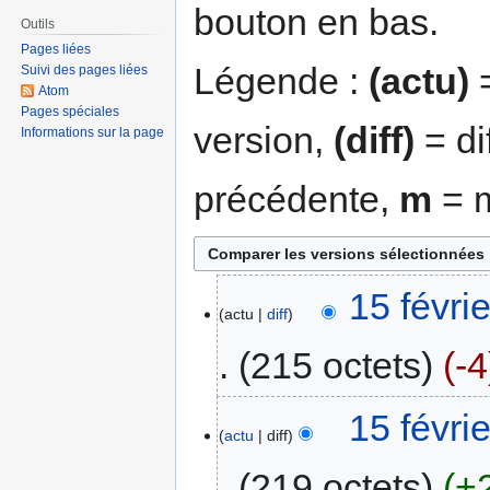
bouton en bas.
Outils
Pages liées
Légende :
(actu)
=
Suivi des pages liées
Atom
Pages spéciales
version,
(diff)
= di
Informations sur la page
précédente,
m
= m
15 févri
actu
diff
215 octets
-4
15 févri
actu
diff
219 octets
+