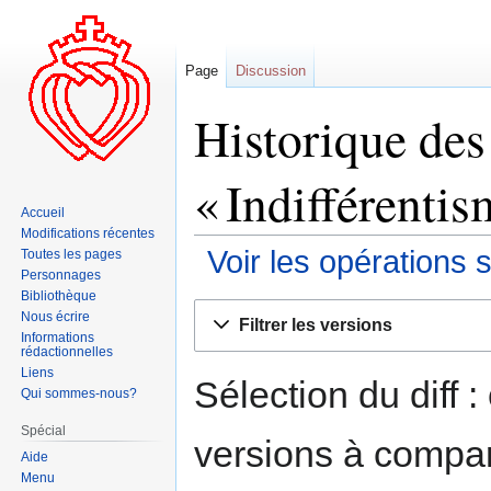
Page
Discussion
Historique des
« Indifférentis
Accueil
Modifications récentes
Voir les opérations 
Toutes les pages
Personnages
Bibliothèque
Aller
Aller
Nous écrire
Filtrer les versions
à
à
Informations
rédactionnelles
la
la
Liens
navigation
recherche
Sélection du diff 
Qui sommes-nous?
Spécial
versions à compar
Aide
Menu