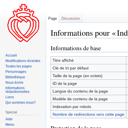
Page
Discussion
Informations pour « Ind
Informations de base
Aller
Aller
à
à
Accueil
la
la
Titre affiché
Modifications récentes
navigation
recherche
Toutes les pages
Clé de tri par défaut
Personnages
Taille de la page (en octets)
Bibliothèque
Nous écrire
ID de la page
Informations
Langue du contenu de la page
rédactionnelles
Liens
Modèle de contenu de la page
Qui sommes-nous?
Indexation par robots
Spécial
Nombre de redirections vers cette page
Aide
Menu