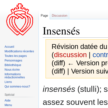
Page
Discussion
Insensés
Révision datée d
Accueil
Modifications récentes
(
discussion
|
contr
Toutes les pages
Personnages
(diff) ← Version pr
Bibliothèque
(diff) | Version sui
Nous écrire
Informations
rédactionnelles
Liens
Aller
Aller
insensés
(stulli);
Qui sommes-nous?
à
à
Spécial
la
la
assez souvent les
Aide
navigation
recherche
Menu