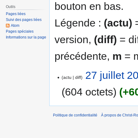
bouton en bas.
Outils
Pages liées
Légende :
(actu)
=
Suivi des pages liées
Atom
Pages spéciales
version,
(diff)
= di
Informations sur la page
précédente,
m
= m
27 juillet 
actu
diff
604 octets
+6
Politique de confidentialité
À propos de Christ-Ro