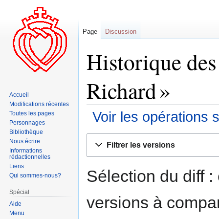
Page
Discussion
Historique des
Richard »
Accueil
Modifications récentes
Voir les opérations 
Toutes les pages
Personnages
Bibliothèque
Aller
Aller
Nous écrire
Filtrer les versions
à
à
Informations
rédactionnelles
la
la
Liens
navigation
recherche
Sélection du diff 
Qui sommes-nous?
Spécial
versions à compar
Aide
Menu