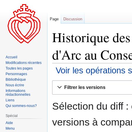
Page
Discussion
Historique des
d'Arc au Consei
Accueil
Modifications récentes
Voir les opérations 
Toutes les pages
Personnages
Bibliothèque
Aller
Aller
Nous écrire
Filtrer les versions
à
à
Informations
rédactionnelles
la
la
Liens
navigation
recherche
Sélection du diff 
Qui sommes-nous?
Spécial
versions à compar
Aide
Menu