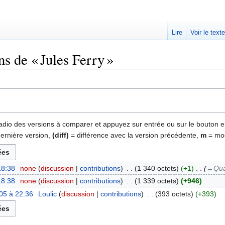
Lire
Voir le text
ns de « Jules Ferry »
 radio des versions à comparer et appuyez sur entrée ou sur le bouton e
dernière version,
(diff)
= différence avec la version précédente,
m
= mod
18:38
‎
none
discussion
contributions
‎
1 340 octets
+1
‎
→‎Qua
18:38
‎
none
discussion
contributions
‎
1 339 octets
+946
05 à 22:36
‎
Loulic
discussion
contributions
‎
393 octets
+393