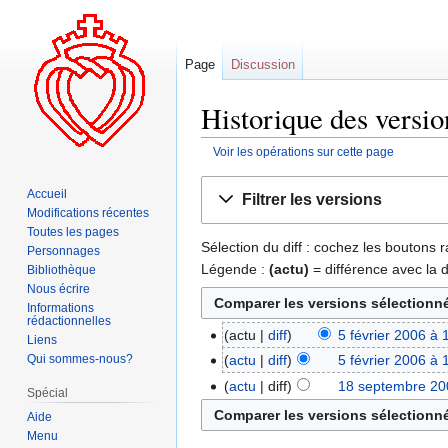
Page
Discussion
Historique des versio
Voir les opérations sur cette page
Aller
Aller
Accueil
Filtrer les versions
à
à
Modifications récentes
la
la
Toutes les pages
Sélection du diff : cochez les boutons
navigation
recherche
Personnages
Légende :
(actu)
= différence avec la 
Bibliothèque
Nous écrire
Informations
rédactionnelles
actu
diff
5 février 2006 à 
Liens
Qui sommes-nous?
actu
diff
5 février 2006 à 
actu
diff
18 septembre 20
Spécial
Aide
Menu