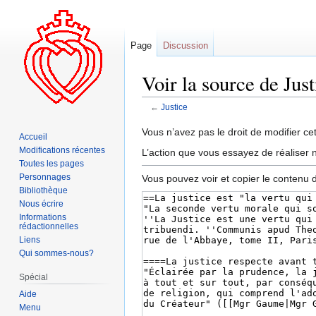
Page
Discussion
Voir la source de Just
←
Justice
Aller
Aller
Vous n’avez pas le droit de modifier cet
Accueil
à
à
Modifications récentes
L’action que vous essayez de réaliser n
la
la
Toutes les pages
navigation
recherche
Personnages
Vous pouvez voir et copier le contenu 
Bibliothèque
Nous écrire
Informations
rédactionnelles
Liens
Qui sommes-nous?
Spécial
Aide
Menu