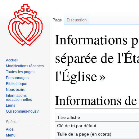
Page
Discussion
Informations po
séparée de l'Éta
Accueil
Modifications récentes
l'Église »
Toutes les pages
Personnages
Bibliothèque
Nous écrire
Informations de
Aller
Aller
Informations
rédactionnelles
à
à
Liens
la
la
Qui sommes-nous?
navigation
recherche
Titre affiché
Spécial
Clé de tri par défaut
Aide
Taille de la page (en octets)
Menu