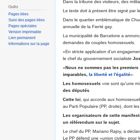
Dans la tribune des visiteurs, des mil
Outils
Le texte doit à présent être signé par l
Pages liées
Dans le quartier emblématique de Chue
Suivi des pages liées
Pages spéciales
annuelle de la Fierté gay.
Version imprimable
La municipalité de Barcelone a annoncé
Lien permanent
demandes de couples homosexuels.
Informations sur la page
«En stricte application d'un engageme
le chef du gouvernement socialiste
Jos
«
Nous ne sommes pas les premiers m
imparables,
la liberté et l'égalité
».
Les homosexuels
«ne sont qu'une mi
des députés
.
Cette loi
, qui accorde aux homosexuels 
au Parti Populaire (PP, droite), dont l
Les organisateurs de cette manifesta
un référendum sur le sujet.
Le chef du PP, Mariano Rajoy, a déclar
Le PP défend une «union civile» pour l