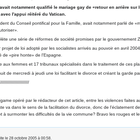
vait notamment qualifié le mariage gay de «retour en arrière sur l
avec l'appui réitéré du Vatican.
sident du Conseil pontifical pour la Famille, avait notamment parlé de 
utoriser».
ète une série de réformes de société promises par le gouvernement Zap
 projet de loi adopté par les socialistes arrivés au pouvoir en avril 2004
ié de «pire honte» de l'Espagne.
ite aux femmes et 17 tribunaux spécialisés dans le traitement de ces 
t de mercredi à jeudi une loi facilitant le divorce et créant la garde pa
////////////////////////
lgame opéré par le rédacteur de cet article, entre les violences faite
 va dans le sens de la facilitation du divorce, donc de l'éclatement de la
 à surmonter les difficultés de la vie commune? Bravo les rouges et 
ite le 28 octobre 2005 à 00:58.