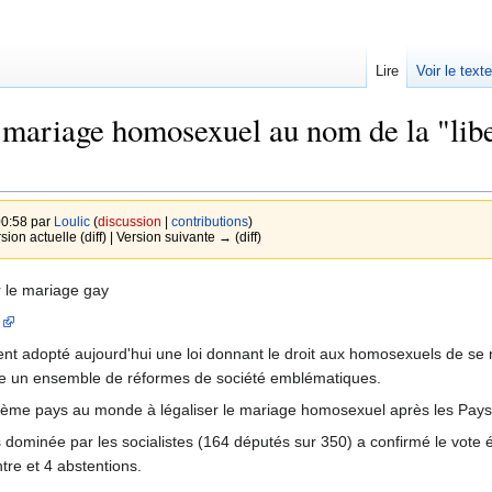
Lire
Voir le text
 mariage homosexuel au nom de la "libert
00:58 par
Loulic
(
discussion
|
contributions
)
rsion actuelle (diff) | Version suivante → (diff)
r le mariage gay
]
nt adopté aujourd'hui une loi donnant le droit aux homosexuels de se 
e un ensemble de réformes de société emblématiques.
rième pays au monde à légaliser le mariage homosexuel après les Pays-
dominée par les socialistes (164 députés sur 350) a confirmé le vote é
tre et 4 abstentions.