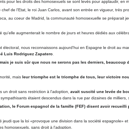
itants pour les droits des homosexuels se sont levés pour applaudir, e
e chef de l'Etat, le roi Juan Carlos, avant son entrée en vigueur, très pr
ca, au coeur de Madrid, la communauté homosexuelle se préparait jeud
 qu'elle augmenterait le nombre de jours et heures dédiés aux célébrat
nt électoral, nous reconnaissons aujourd'hui en Espagne le droit au m
é Luis Rodriguez Zapatero
.
ais je suis sûr que nous ne serons pas les derniers, beaucoup d
norité, mais
leur triomphe est le triomphe de tous, leur victoire nou
un droit sans restriction à l'adoption,
avait suscité une levée de bo
es sympathisants étaient descendus dans la rue par dizaines de milliers,
tion, le Forum espagnol de la famille (FEF) disent avoir recueilli 
é jeudi que la loi «provoque une division dans la société espagnole» et
es homosexuels, sans droit à l'adoption.