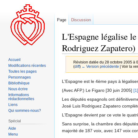
Page
Discussion
L'Espagne légalise le
Rodriguez Zapatero)
Accueil
Révision datée du 28 octobre 2005 à 
Modifications récentes
(
diff
)
← Version précédente
| Voir la ve
Toutes les pages
Personnages
Aller
Aller
L'Espagne est le 4ème pays à légalise
Bibliothèque
à
à
Nous écrire
(Avec AFP.) Le Figaro [30 juin 2005]
[1
la
la
Informations
Les députés espagnols ont définitiveme
rédactionnelles
navigation
recherche
Liens
José Luis Rodriguez Zapatero complèt
Qui sommes-nous?
L'Espagne devient par ce vote le quat
Spécial
Sans surprise, la chambre des députés 
Aide
majorité de 187 voix, avec 147 voix con
Menu