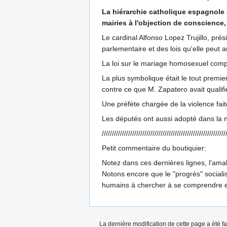
La hiérarchie catholique espagnole a
mairies à l'objection de conscience, 
Le cardinal Alfonso Lopez Trujillo, pré
parlementaire et des lois qu'elle peut a
La loi sur le mariage homosexuel compl
La plus symbolique était le tout premier
contre ce que M. Zapatero avait qualif
Une préfète chargée de la violence fa
Les députés ont aussi adopté dans la nui
/////////////////////////////////////////////////////////////
Petit commentaire du boutiquier:
Notez dans ces dernières lignes, l'ama
Notons encore que le "progrès" socialiste
humains à chercher à se comprendre et
La dernière modification de cette page a été fa