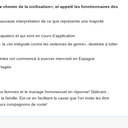
e chemin de la civilisation», et appelé les fonctionnaires des
«mauvaise interprétation de ce que représente une majorité
atero et qui sont en cours d'application.
: la «loi intégrale contre les violences de genre», destinée à lutter
plaintes ont commencé à exercer mercredi en Espagne.
rtagée.
s aux femmes et le mariage homosexuel en réponse! Sidérant...
 famille. Est-ce en facilitant la casse que l'on invite les être
leurs compagnons de route!