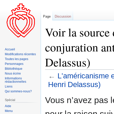
Page
Discussion
Voir la source
conjuration an
Accueil
Modifications récentes
Delassus)
Toutes les pages
Personnages
Bibliothèque
Nous écrire
←
L'américanisme et
Informations
rédactionnelles
Henri Delassus)
Liens
Qui sommes-nous?
Aller
Aller
Vous n’avez pas le
Spécial
à
à
Aide
la
la
pour la raison sui
Menu
navigation
recherche