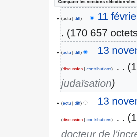
11 févri
actu
diff
170 657 octet
13 nove
actu
diff
‎
1
discussion
contributions
judaïsation
13 nove
actu
diff
‎
1
discussion
contributions
docteur de l'incr