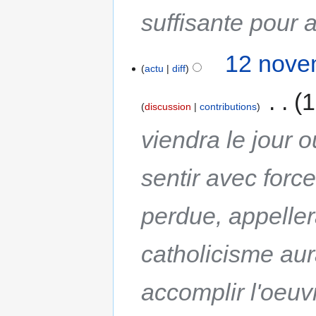
suffisante pour
12 nove
actu
diff
‎
1
discussion
contributions
viendra le jour 
sentir avec force
perdue, appellera
catholicisme aura
accomplir l'oeu