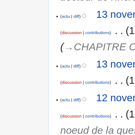
13 nove
actu
diff
‎
1
discussion
contributions
→‎CHAPITRE 
13 nove
actu
diff
‎
1
discussion
contributions
12 nove
actu
diff
‎
1
discussion
contributions
noeud de la que