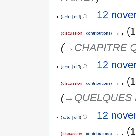
12 nove
actu
diff
‎
1
discussion
contributions
→‎CHAPITRE 
12 nove
actu
diff
‎
1
discussion
contributions
→‎QUELQUES 
12 nove
actu
diff
‎
1
discussion
contributions