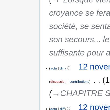
croyance se fera
société, se senta
son secours... le
suffisante pour
12 nove
actu
diff
‎
1
discussion
contributions
→‎CHAPITRE S
12 nove
actu
diff