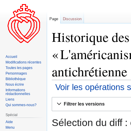
Page
Discussion
Historique des
« L'américanis
Accueil
Modifications récentes
antichrétienne
Toutes les pages
Personnages
Bibliothèque
Nous écrire
Voir les opérations 
Informations
rédactionnelles
Liens
Aller
Aller
Filtrer les versions
Qui sommes-nous?
à
à
la
la
Spécial
navigation
recherche
Sélection du diff 
Aide
Menu