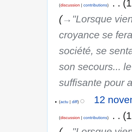
‎
1
discussion
contributions
→‎"Lorsque vien
croyance se fera
société, se senta
son secours... le
suffisante pour
12 nove
actu
diff
‎
1
discussion
contributions
→‎"Lorsque vien