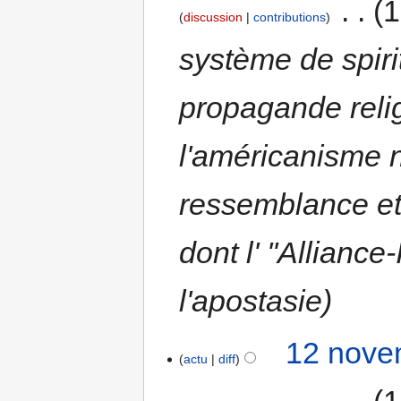
‎
1
discussion
contributions
système de spirit
propagande reli
l'américanisme n'
ressemblance et 
dont l' ''Alliance
l'apostasie
12 nove
actu
diff
‎
1