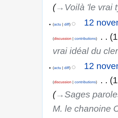
→‎Voilà 'le vrai
12 nove
actu
diff
‎
1
discussion
contributions
vrai idéal du cle
12 nove
actu
diff
‎
1
discussion
contributions
→‎Sages paroles
M. le chanoine 