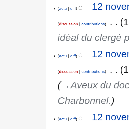
12 nove
actu
diff
‎
1
discussion
contributions
idéal du clergé 
12 nove
actu
diff
‎
1
discussion
contributions
→‎Aveux du doct
Charbonnel.
12 nove
actu
diff