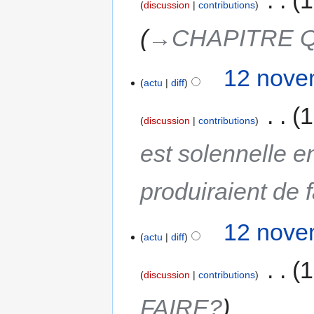
discussion
contributions
→‎CHAPITRE 
12 nove
actu
diff
‎
1
discussion
contributions
est solennelle e
produiraient de
12 nove
actu
diff
‎
1
discussion
contributions
FAIRE?