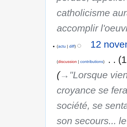
catholicisme aura
accomplir l'oeu
12 nove
actu
diff
‎
1
discussion
contributions
→‎"Lorsque vien
croyance se fera
société, se senta
son secours... le