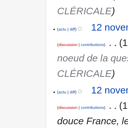
CLÉRICALE
12 nove
actu
diff
‎
1
discussion
contributions
noeud de la que
CLÉRICALE
12 nove
actu
diff
‎
1
discussion
contributions
douce France, le