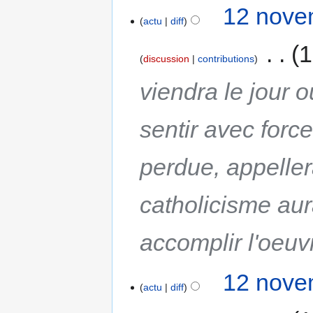
12 nove
actu
diff
‎
1
discussion
contributions
viendra le jour 
sentir avec force
perdue, appellera
catholicisme aura
accomplir l'oeu
12 nove
actu
diff