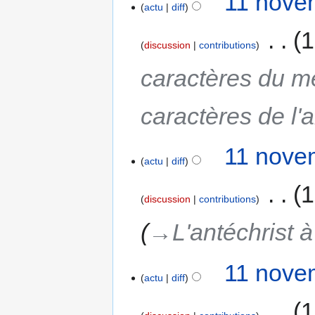
11 nove
actu
diff
‎
1
discussion
contributions
caractères du m
caractères de l'a
11 nove
actu
diff
‎
1
discussion
contributions
→‎L'antéchrist à
11 nove
actu
diff
‎
1