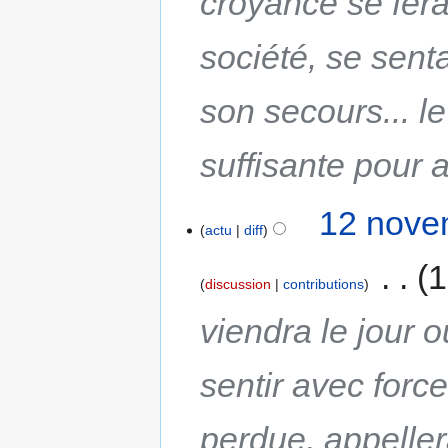
croyance se fera
société, se senta
son secours... le
suffisante pour
12 nove
actu
diff
‎
1
discussion
contributions
viendra le jour 
sentir avec force
perdue, appellera