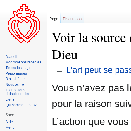
Page
Discussion
Voir la source 
Dieu
Accueil
Modifications récentes
←
L'art peut se pas
Toutes les pages
Personnages
Bibliothèque
Aller
Aller
Vous n’avez pas le
Nous écrire
à
à
Informations
rédactionnelles
la
la
Liens
pour la raison sui
navigation
recherche
Qui sommes-nous?
Spécial
L’action que vous
Aide
Menu