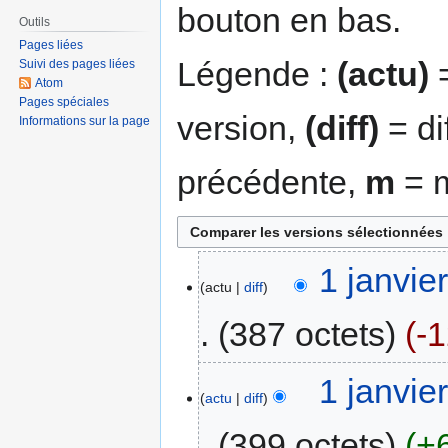
bouton en bas.
Outils
Pages liées
Légende :
(actu)
=
Suivi des pages liées
Atom
Pages spéciales
version,
(diff)
= di
Informations sur la page
précédente,
m
= m
1 janvie
actu
diff
387 octets
-
1 janvie
actu
diff
399 octets
+