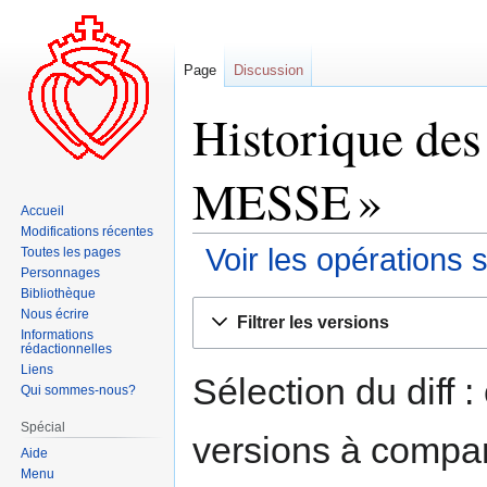
Page
Discussion
Historique des
MESSE »
Accueil
Modifications récentes
Voir les opérations 
Toutes les pages
Personnages
Bibliothèque
Aller
Aller
Nous écrire
Filtrer les versions
à
à
Informations
rédactionnelles
la
la
Liens
navigation
recherche
Sélection du diff 
Qui sommes-nous?
Spécial
versions à compar
Aide
Menu