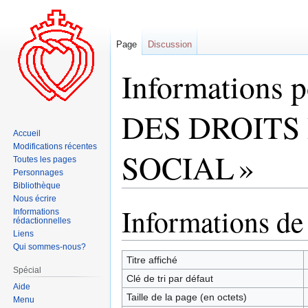
Page
Discussion
Informations
DES DROITS
Accueil
Modifications récentes
SOCIAL »
Toutes les pages
Personnages
Bibliothèque
Nous écrire
Informations de
Aller
Aller
Informations
rédactionnelles
à
à
Liens
la
la
Qui sommes-nous?
navigation
recherche
Titre affiché
Spécial
Clé de tri par défaut
Aide
Taille de la page (en octets)
Menu