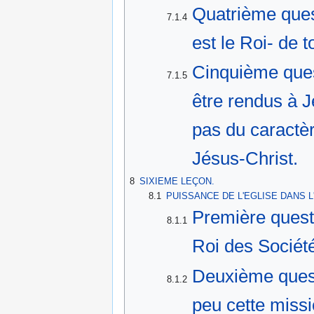
Quatrième ques
7.1.4
est le Roi- de t
Cinquième ques
7.1.5
être rendus à 
pas du caractèr
Jésus-Christ.
8
SIXIEME LEÇON.
8.1
PUISSANCE DE L'EGLISE DANS L
Première questi
8.1.1
Roi des Société
Deuxième quest
8.1.2
peu cette missi