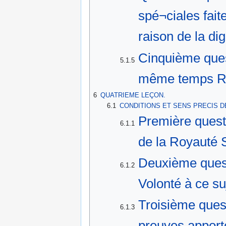
spé¬ciales fait
raison de la di
Cinquième ques
5.1.5
même temps R
6
QUATRIEME LEÇON.
6.1
CONDITIONS ET SENS PRECIS D
Première quest
6.1.1
de la Royauté S
Deuxième questi
6.1.2
Volonté à ce su
Troisième ques
6.1.3
preuves apport