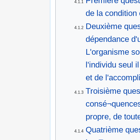
Première quest
4.1.1
de la condition
Deuxième ques
4.1.2
dépendance d'u
L'organisme so
l'individu seul
et de l'accompli
Troisième quest
4.1.3
consé¬quences d
propre, de tout
Quatrième ques
4.1.4