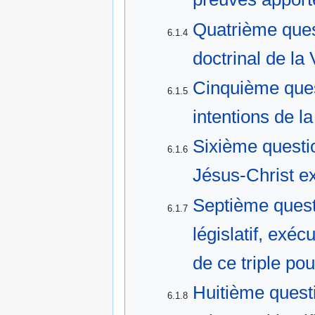
Quatrième que
6.1.4
doctrinal de la
Cinquième quest
6.1.5
intentions de la
Sixième questi
6.1.6
Jésus-Christ ex
Septième questi
6.1.7
législatif, exéc
de ce triple pou
Huitième quest
6.1.8