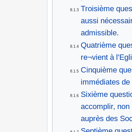
Troisième quest
8.1.3
aussi nécessair
admissible.
Quatrième quest
8.1.4
re¬vient à l'Egl
Cinquième ques
8.1.5
immédiates de 
Sixième questio
8.1.6
accomplir, non
auprès des Soci
Septième questi