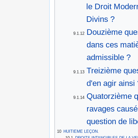
le Droit Modern
Divins ?
Douzième quest
9.1.12
dans ces matièr
admissible ?
Treizième ques
9.1.13
d'en agir ainsi
Quatorzième qu
9.1.14
ravages causés 
question de li
10
HUITIEME LEÇON.
10.1
DROITS INTANGIBLES DE LA VE