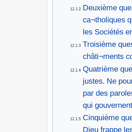
Deuxième quest
12.1.2
ca¬tholiques qu
les Sociétés 
Troisième que
12.1.3
châti¬ments c
Quatrième que
12.1.4
justes. Ne pou
par des parole
qui gouvernent 
Cinquième que
12.1.5
Dieu frappe le