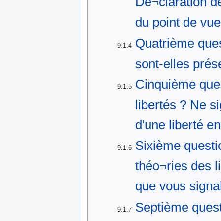
Dé¬claration d
du point de vu
Quatrième ques
9.1.4
sont-elles prés
Cinquième ques
9.1.5
libertés ? Ne si
d'une liberté en
Sixième questio
9.1.6
théo¬ries des l
que vous signal
Septième quest
9.1.7