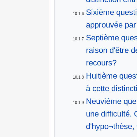
Sixième questi
10.1.6
approuvée par 
Septième ques
10.1.7
raison d'être d
recours?
Huitième quest
10.1.8
à cette distinc
Neuvième ques
10.1.9
une difficulté
d'hypo¬thèse, v