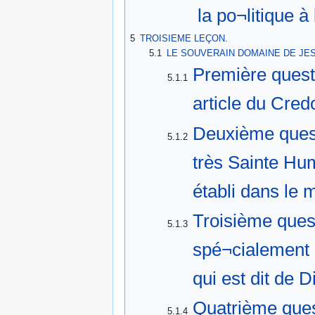
la po¬litique à
5
TROISIEME LEÇON.
5.1
LE SOUVERAIN DOMAINE DE JES
Première quest
5.1.1
article du Cred
Deuxième questi
5.1.2
très Sainte Hum
établi dans le
Troisième ques
5.1.3
spé¬cialement d
qui est dit de D
Quatrième ques
5.1.4