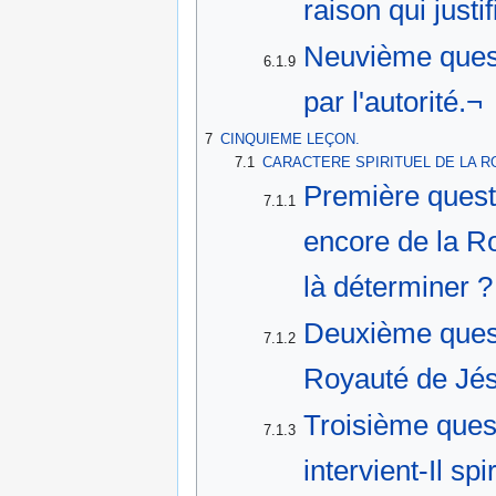
raison qui justi
Neuvième questi
6.1.9
par l'autorité.¬
7
CINQUIEME LEÇON.
7.1
CARACTERE SPIRITUEL DE LA R
Première quest
7.1.1
encore de la Ro
là déterminer ?
Deuxième quest
7.1.2
Royauté de Jés
Troisième ques
7.1.3
intervient-Il sp