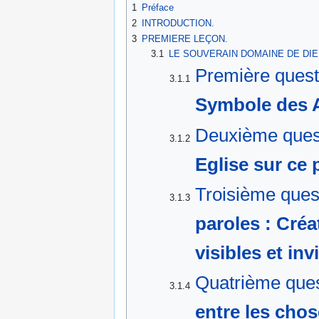
1
Préface
2
INTRODUCTION.
3
PREMIERE LEÇON.
3.1
LE SOUVERAIN DOMAINE DE DIE
Première ques
3.1.1
Symbole des 
Deuxième ques
3.1.2
Eglise sur ce 
Troisième que
3.1.3
paroles : Créa
visibles et inv
Quatrième que
3.1.4
entre les chos