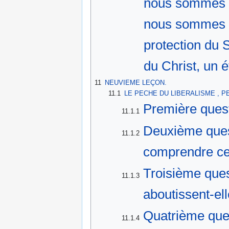
nous sommes da
nous sommes ex
protection du 
du Christ, un é
11
NEUVIEME LEÇON.
11.1
LE PECHE DU LIBERALISME , P
Première quest
11.1.1
Deuxième ques
11.1.2
comprendre ce 
Troisième que
11.1.3
aboutissent-ell
Quatrième ques
11.1.4