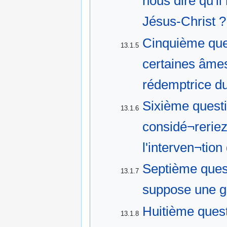
nous dire qu'i
Jésus-Christ ?
Cinquième que
13.1.5
certaines âmes
rédemptrice du
Sixième quest
13.1.6
considé¬rerie
l'interven¬tion
Septième quest
13.1.7
suppose une gr
Huitième quest
13.1.8