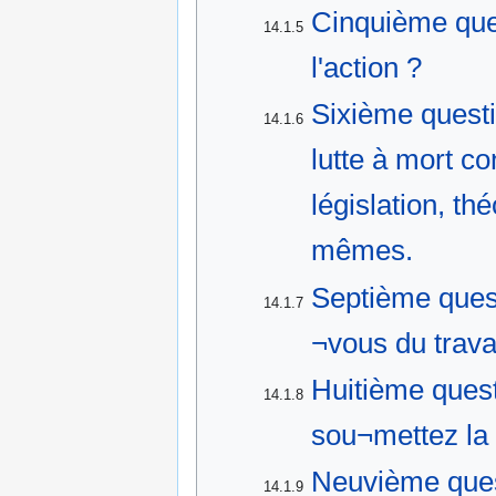
Cinquième ques
14.1.5
l'action ?
Sixième questi
14.1.6
lutte à mort co
législation, t
mêmes.
Septième quest
14.1.7
¬vous du trava
Huitième ques
14.1.8
sou¬mettez la 
Neuvième ques
14.1.9