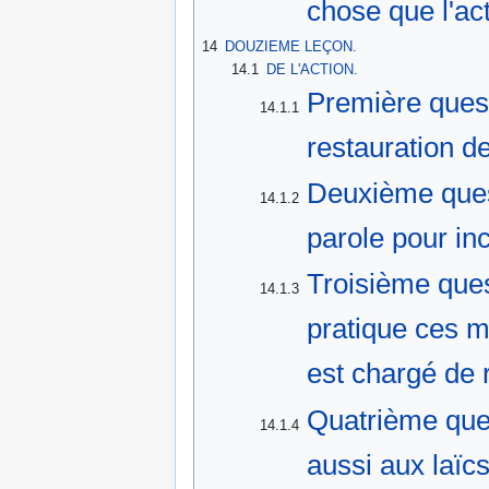
chose que l'act
14
DOUZIEME LEÇON.
14.1
DE L'ACTION.
Première quest
14.1.1
restauration de
Deuxième quest
14.1.2
parole pour inc
Troisième ques
14.1.3
pratique ces m
est chargé de 
Quatrième ques
14.1.4
aussi aux laïcs