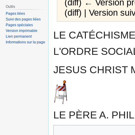
(diff) ← Version pr
Outils
(diff) | Version sui
Pages liées
Suivi des pages liées
Pages spéciales
Aller
Aller
Version imprimable
LE CATÉCHISME
à
à
Lien permanent
Informations sur la page
la
la
L'ORDRE SOCIA
navigation
recherche
JESUS CHRIST M
LE PÈRE A. PHILI