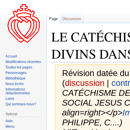
Page
Discussion
LE CATÉCHI
DIVINS DAN
Accueil
Modifications récentes
Toutes les pages
Révision datée d
Personnages
Bibliothèque
(
discussion
|
contr
Nous écrire
Informations
CATÉCHISME DE
rédactionnelles
Liens
SOCIAL JESUS C
Qui sommes-nous?
align=right></p>
Im
Spécial
PHILIPPE, C....)
Aide
Menu