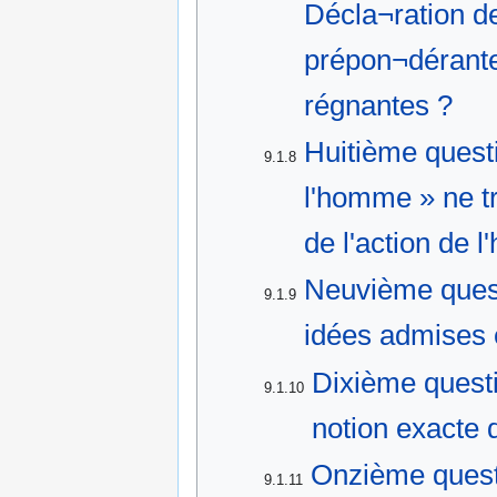
Décla¬ration d
prépon¬dérante 
régnantes ?
Huitième quest
9.1.8
l'homme » ne t
de l'action de 
Neuvième questi
9.1.9
idées admises 
Dixième quest
9.1.10
notion exacte 
Onzième questi
9.1.11