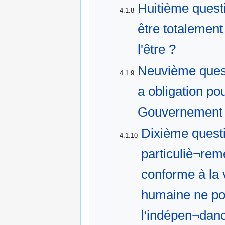
Huitième questi
4.1.8
être totalement
l'être ?
Neuvième quest
4.1.9
a obligation pou
Gouvernement
Dixième quest
4.1.10
particuliè¬rem
conforme à la v
humaine ne pou
l'indépen¬danc