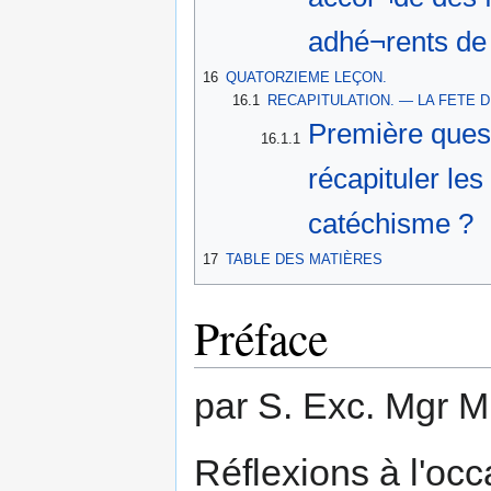
adhé¬rents de 
16
QUATORZIEME LEÇON.
16.1
RECAPITULATION. — LA FETE D
Première quest
16.1.1
récapituler le
catéchisme ?
17
TABLE DES MATIÈRES
Préface
par S. Exc. Mgr
Réflexions à l'occ