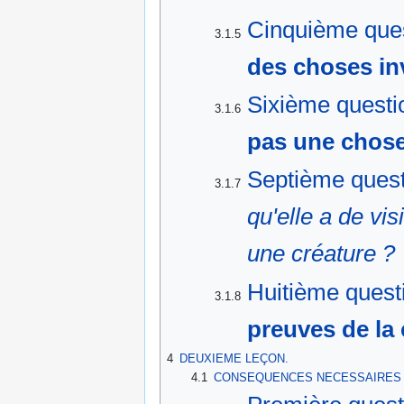
Cinquième que
3.1.5
des choses inv
Sixième quest
3.1.6
pas une chose 
Septième quest
3.1.7
qu'elle a de vis
une créature ?
Huitième ques
3.1.8
preuves de la 
4
DEUXIEME LEÇON.
4.1
CONSEQUENCES NECESSAIRES D