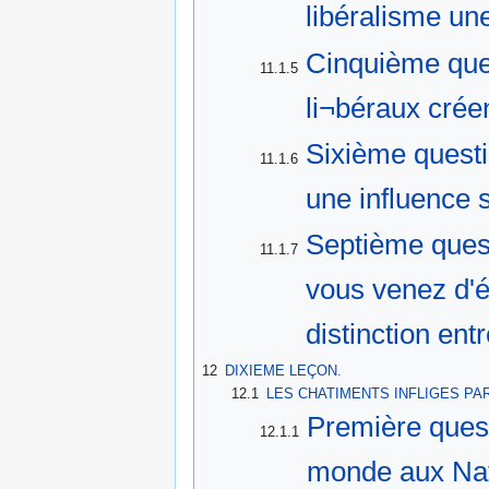
libéralisme une
Cinquième ques
11.1.5
li¬béraux créen
Sixième questi
11.1.6
une influence 
Septième quest
11.1.7
vous venez d'
distinction ent
12
DIXIEME LEÇON.
12.1
LES CHATIMENTS INFLIGES PA
Première quest
12.1.1
monde aux Nat