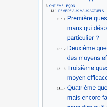
13
ONZIEME LEÇON.
13.1
REMEDE AUX MAUX ACTUELS.
Première ques
13.1.1
maux qui désol
particulier ?
Deuxième quest
13.1.2
des moyens ef
Troisième que
13.1.3
moyen efficac
Quatrième ques
13.1.4
mais encore fa