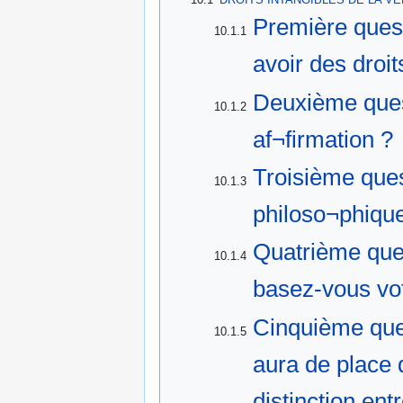
Première quest
10.1.1
avoir des droit
Deuxième ques
10.1.2
af¬firmation ?
Troisième que
10.1.3
philoso¬phiqu
Quatrième que
10.1.4
basez-vous vot
Cinquième ques
10.1.5
aura de place q
distinction ent