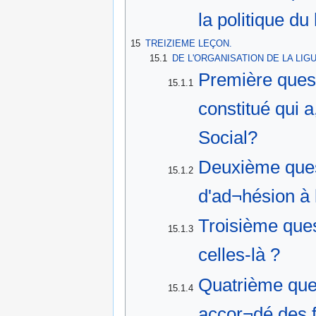
la politique du
15
TREIZIEME LEÇON.
15.1
DE L'ORGANISATION DE LA LIG
Première quest
15.1.1
constitué qui a
Social?
Deuxième quest
15.1.2
d'ad¬hésion à 
Troisième ques
15.1.3
celles-là ?
Quatrième ques
15.1.4
accor¬dé des f