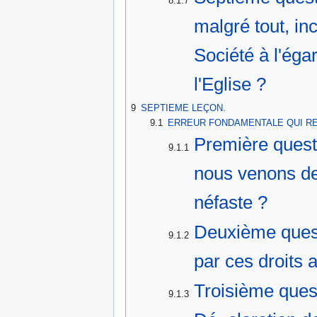
8.1.7
malgré tout, i
Société à l'éga
l'Eglise ?
9
SEPTIEME LEÇON.
9.1
ERREUR FONDAMENTALE QUI RE
Première quest
9.1.1
nous venons de t
néfaste ?
Deuxième ques
9.1.2
par ces droits 
Troisième ques
9.1.3