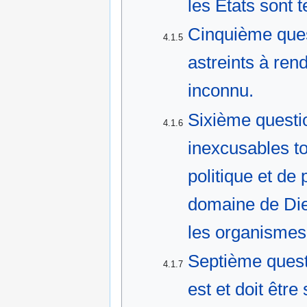
les Etats sont 
Cinquième ques
4.1.5
astreints à rend
inconnu.
Sixième quest
4.1.6
inexcusables to
politique et de
domaine de Die
les organismes
Septième quest
4.1.7
est et doit êtr