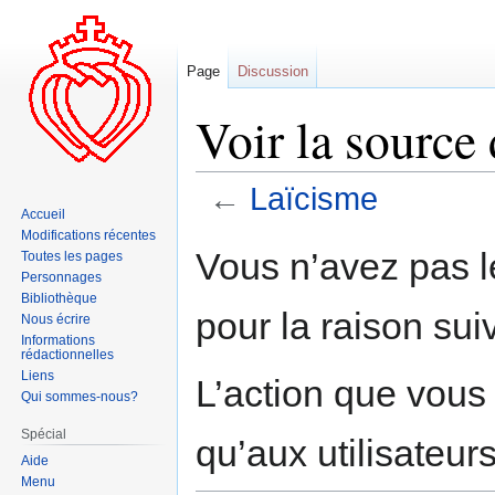
Page
Discussion
Voir la source
←
Laïcisme
Accueil
Modifications récentes
Aller
Aller
Vous n’avez pas le
Toutes les pages
à
à
Personnages
la
la
Bibliothèque
pour la raison sui
navigation
recherche
Nous écrire
Informations
rédactionnelles
Liens
L’action que vous
Qui sommes-nous?
Spécial
qu’aux utilisateur
Aide
Menu