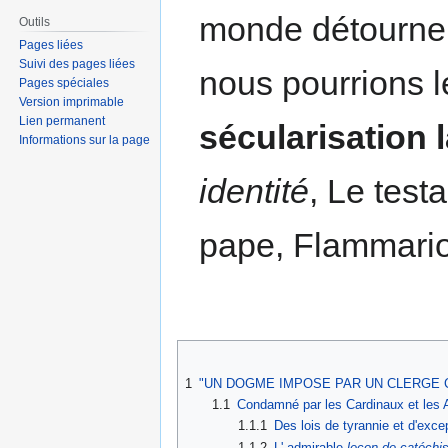
monde détourne 
Outils
Pages liées
Suivi des pages liées
nous pourrions 
Pages spéciales
Version imprimable
Lien permanent
sécularisation l
Informations sur la page
identité
, Le test
pape, Flammario
1
"UN DOGME IMPOSE PAR UN CLERGE CAC
1.1
Condamné par les Cardinaux et les 
1.1.1
Des lois de tyrannie et d'exce
1.1.2
L' admirable
leçon de catéch