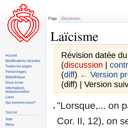
Page
Discussion
Laïcisme
Révision datée du
Accueil
Modifications récentes
(
discussion
|
contr
Toutes les pages
Personnages
(
diff
)
← Version p
Bibliothèque
(diff) | Version sui
Nous écrire
Informations
rédactionnelles
Liens
Aller
Aller
"Lorsque,... on p
Qui sommes-nous?
à
à
Spécial
la
la
Cor. II, 12), on 
Aide
navigation
recherche
Menu