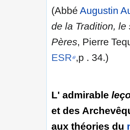
(Abbé
Augustin A
de la Tradition, le
Pères
, Pierre Teq
ESR
,p . 34.)
L' admirable
leç
et des Archevêq
aux théories du