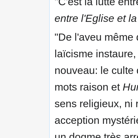
"C'est la lutte ent
entre l'Eglise et l
"De l'aveu même d
laïcisme instaure, 
nouveau: le culte 
mots raison et
Hu
sens religieux, ni
acception mystér
un dogme très arr