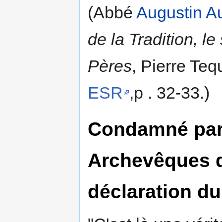
(Abbé
Augustin A
de la Tradition, le
Pères
, Pierre Teq
ESR
,p . 32-33.)
Condamné par 
Archevêques d
déclaration d