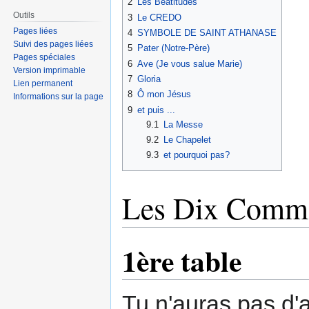
2
Les Béatitudes
Outils
3
Le CREDO
Pages liées
4
SYMBOLE DE SAINT ATHANASE
Suivi des pages liées
5
Pater (Notre-Père)
Pages spéciales
6
Ave (Je vous salue Marie)
Version imprimable
7
Gloria
Lien permanent
8
Ô mon Jésus
Informations sur la page
9
et puis ...
9.1
La Messe
9.2
Le Chapelet
9.3
et pourquoi pas?
Les Dix Comma
1ère table
Tu n'auras pas d'