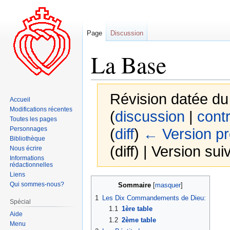
Page
Discussion
La Base
Révision datée du
Accueil
Modifications récentes
(
discussion
|
contr
Toutes les pages
Personnages
(
diff
)
← Version p
Bibliothèque
(diff) | Version sui
Nous écrire
Informations
rédactionnelles
Liens
Aller
Aller
Qui sommes-nous?
Sommaire
à
à
1
Les Dix Commandements de Dieu:
Spécial
la
la
1.1
1ère table
Aide
navigation
recherche
1.2
2ème table
Menu