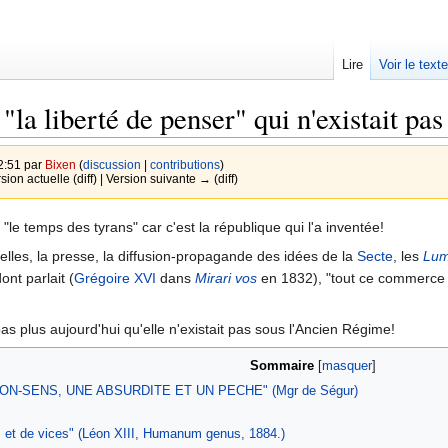
Lire
Voir le text
"la liberté de penser" qui n'existait pa
2:51 par
Bixen
(
discussion
|
contributions
)
rsion actuelle (diff) | Version suivante → (diff)
 "le temps des tyrans" car c'est la république qui l'a inventée!
elles, la presse, la diffusion-propagande des idées de la
Secte
, les
Lum
ont parlait (
Grégoire XVI
dans
Mirari vos
en 1832), "tout ce commerce d
pas plus aujourd'hui qu'elle n'existait pas sous l'Ancien Régime!
Sommaire
ON-SENS, UNE ABSURDITE ET UN PECHE" (Mgr de Ségur)
es et de vices" (Léon XIII, Humanum genus, 1884.)