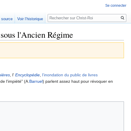
Se connecter
Rechercher
e source
Voir l’historique
s sous l'Ancien Régime
ières
, l'
Encyclopédie
,
l'inondation du public de livres
e l'impiété" (A.
Barruel
) parlent assez haut pour révoquer en