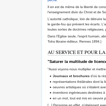
Il en est de même de la liberté de consci
l'enseignement divin du Christ et de So
L'autorité catholique, loin de détruire l
le garde-fou qui prévient les écarts. L'
toutes sortes de doctrines religieuses, p
Dans l'Eglise seule, l'esprit humain, abri
Tolra libraire-éditeur, Rennes 1894.)
AU SERVICE ET POUR LA
"Saturer la multitude de licence
"Aussi voyons-nous multiplier et mettre
Journaux et brochures
d'où la ré
représentations théâtrales dont la 
oeuvres artistiques où s'étalent ave
inventions ingénieuses destinées à 
en un mot, tout est mis en oeuvre po
[...] Personne en effet, n'obéissant av