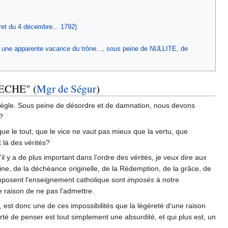
ret du 4 décembre... 1792)
c une apparente vacance du trône..., sous peine de NULLITE, de
ECHE" (
Mgr de Ségur
)
règle. Sous peine de désordre et de damnation, nous devons
?
que le tout, que le vice ne vaut pas mieux que la vertu, que
 là des vérités?
'il y a de plus important dans l'ordre des vérités, je veux dire aux
ivine, de la déchéance originelle, de la Rédemption, de la grâce, de
composent l'enseignement catholique sont
imposés
à notre
te raison de ne pas l'admettre.
 est donc une de ces impossibilités que la légèreté d'une raison
rté de penser est tout simplement une absurdité, et qui plus est, un