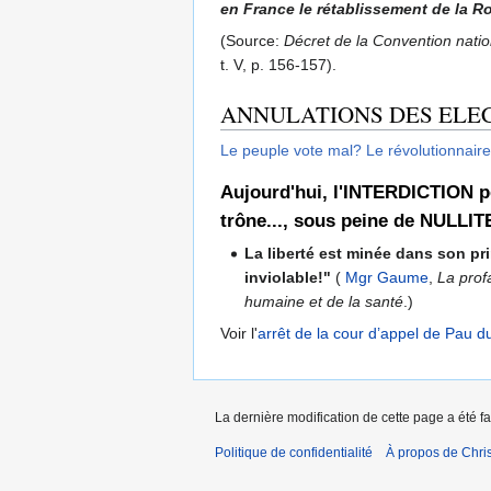
en France le rétablissement de la R
(Source:
Décret de la Convention nati
t. V, p. 156-157).
ANNULATIONS DES ELEC
Le peuple vote mal? Le révolutionnaires
Aujourd'hui, l'INTERDICTION po
trône..., sous peine de NU
La liberté est minée dans son pri
inviolable!"
(
Mgr Gaume
,
La prof
humaine et de la santé
.)
Voir l'
arrêt de la cour d’appel de Pau d
La dernière modification de cette page a été fa
Politique de confidentialité
À propos de Chris