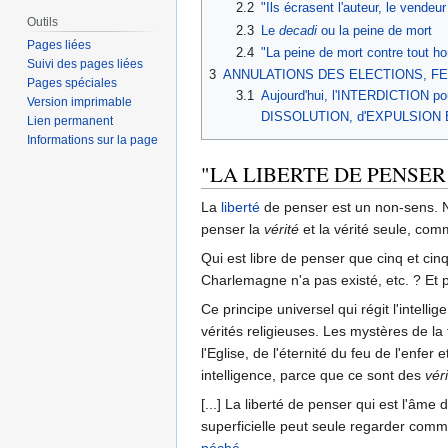
2.2
"Ils écrasent l'auteur, le vendeu
Outils
2.3
Le
decadi
ou la peine de mort
Pages liées
2.4
"La peine de mort contre tout h
Suivi des pages liées
3
ANNULATIONS DES ELECTIONS, FE
Pages spéciales
3.1
Aujourd'hui, l'INTERDICTION pou
Version imprimable
DISSOLUTION, d'EXPULSION
Lien permanent
Informations sur la page
"LA LIBERTE DE PENSER
La
liberté
de penser est un non-sens. N
penser la
vérité
et la vérité seule, com
Qui est libre de penser que cinq et cin
Charlemagne n'a pas existé, etc. ? Et p
Ce principe universel qui régit l'intell
vérités religieuses. Les mystères de la 
l'Eglise, de l'éternité du feu de l'enf
intelligence, parce que ce sont des
vér
[...] La liberté de penser qui est l'âme 
superficielle peut seule regarder comme
péché
.