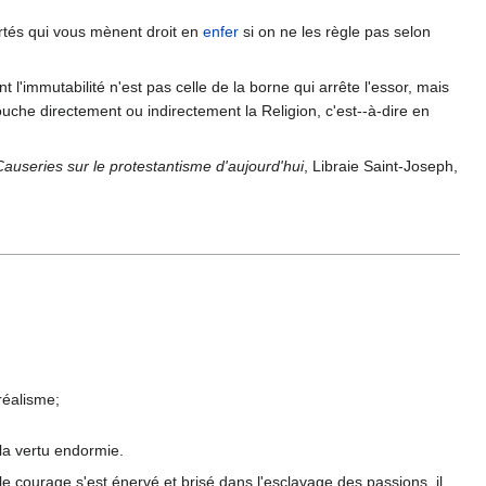
ibertés qui vous mènent droit en
enfer
si on ne les règle pas selon
ont l'immutabilité n'est pas celle de la borne qui arrête l'essor, mais
touche directement ou indirectement la Religion, c'est--à-dire en
Causeries sur le protestantisme d'aujourd'hui
, Libraie Saint-Joseph,
réalisme;
 la vertu endormie.
le courage s'est énervé et brisé dans l'esclavage des passions, il