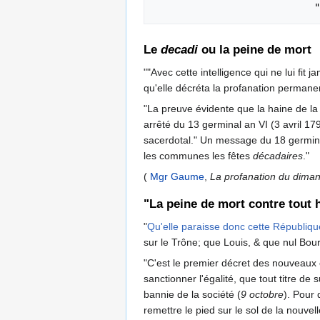
Le
decadi
ou la peine de mort
""Avec cette intelligence qui ne lui fit j
qu'elle décréta la profanation permanent
"La preuve évidente que la haine de l
arrêté du 13 germinal an VI (3 avril 1
sacerdotal." Un message du 18 germinal 
les communes les fêtes
décadaires
."
(
Mgr Gaume
,
La profanation du dimanch
"La peine de mort contre tout 
"
Qu'elle paraisse donc cette République 
sur le Trône; que Louis, & que nul Bo
"C'est le premier décret des nouveaux c
sanctionner l'égalité, que tout titre d
bannie de la société (
9 octobre
). Pour 
remettre le pied sur le sol de la nouve