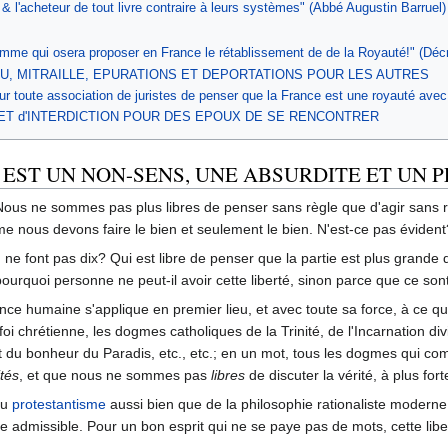
r & l'acheteur de tout livre contraire à leurs systèmes" (Abbé Augustin Barruel)
omme qui osera proposer en France le rétablissement de de la Royauté!" (Déc
U, MITRAILLE, EPURATIONS ET DEPORTATIONS POUR LES AUTRES
r toute association de juristes de penser que la France est une royauté ave
 ET d'INTERDICTION POUR DES EPOUX DE SE RENCONTRER
 EST UN NON-SENS, UNE ABSURDITE ET UN P
ous ne sommes pas plus libres de penser sans règle que d'agir sans 
me nous devons faire le bien et seulement le bien. N'est-ce pas évident
q ne font pas dix? Qui est libre de penser que la partie est plus grande 
ourquoi personne ne peut-il avoir cette liberté, sinon parce que ce sont
igence humaine s'applique en premier lieu, et avec toute sa force, à ce qu
foi chrétienne, les dogmes catholiques de la Trinité, de l'Incarnation d
er et du bonheur du Paradis, etc., etc.; en un mot, tous les dogmes qui 
ités
, et que nous ne sommes pas
libres
de discuter la vérité, à plus for
du
protestantisme
aussi bien que de la philosophie rationaliste moderne,
 admissible. Pour un bon esprit qui ne se paye pas de mots, cette libe