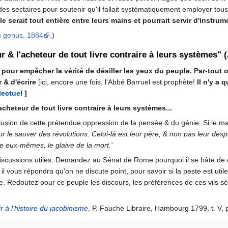
es sectaires pour soutenir qu'il fallait systématiquement employer to
e serait tout entière entre leurs mains et pourrait servir d'instru
m genus, 1884
.)
eur & l'acheteur de tout livre contraire à leurs systèmes"
e pour empêcher la vérité de désiller les yeux du peuple. Par-tout
r & d'écrire
[ici, encore une fois, l'Abbé Barruel est prophète!
Il n'y a 
lectuel
]
'acheteur de tout livre contraire à leurs systèmes...
illusion de cette prétendue oppression de la pensée & du génie. Si le ma
pour le sauver des révolutions. Celui-là est leur père, & non pas leur des
e eux-mêmes, le glaive de la mort.'
discussions utiles. Demandez au Sénat de Rome pourquoi il se hâte de 
 il vous répondra qu'on ne discute point, pour savoir si la peste est uti
e. Redoutez pour ce peuple les discours, les préférences de ces vils s
 à l'histoire du jacobinisme
, P. Fauche Libraire, Hambourg 1799, t. V, 