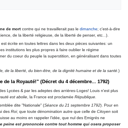
ine de mort
contre qui ne travaillerait pas le
dimanche
; c'est-à-dire
ce, de la liberté religieuse, de la liberté de penser, etc...).
, est écrite en toutes lettres dans les deux pièces suivantes: un
s institutions les plus propres à faire oublier le régime
iner du coeur du peuple la superstition, en généralisant dans toutes
, de la liberté, du bien-être, de la dignité humaine et de la santé
.)
 de la Royauté!" (Décret du 4 décembre... 1792)
 des Lycées & par les adeptes des arrières-Loges! Louis n'est plus
auté est abolie
, la France est proclamée
République
.
emblée dite "Nationale" (
Séance du 21 septembre 1792
). Pour en
lui des
Roi
; que toute dénomination autre que celle de
Citoyen
soit
 puisse au moins en rappeler l'idée, que nul des Emigrés ne
 peine est prononcée contre tout homme qui osera proposer