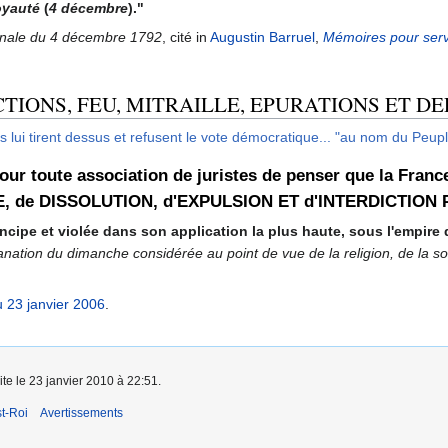
oyauté
(
4 décembre
)."
onale du 4 décembre 1792
, cité in
Augustin Barruel
,
Mémoires pour servi
TIONS, FEU, MITRAILLE, EPURATIONS ET D
 lui tirent dessus et refusent le vote démocratique... "au nom du Peupl
ur toute association de juristes de penser que la Fran
LLITE, de DISSOLUTION, d'EXPULSION ET d'INTERDICT
ncipe et violée dans son application la plus haute, sous l'empire 
anation du dimanche considérée au point de vue de la religion, de la socié
u 23 janvier 2006
.
ite le 23 janvier 2010 à 22:51.
t-Roi
Avertissements