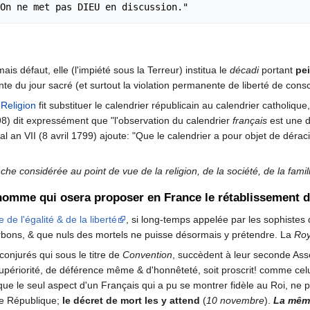
amais défaut, elle (l'impiété sous la Terreur) institua le
décadi
portant
pe
e du jour sacré (et surtout la violation permanente de liberté de conscien
a
Religion
fit substituer le calendrier républicain au calendrier catholique
798) dit expressément que "l'observation du calendrier
français
est une de
an VII (8 avril 1799) ajoute: "Que le calendrier a pour objet de dérac
e considérée au point de vue de la religion, de la société, de la famille
homme qui osera proposer en France le rétablissement de
de l'égalité & de la liberté
, si long-temps appelée par les sophistes
urbons, & que nuls des mortels ne puisse désormais y prétendre. La
Roy
onjurés qui sous le titre de
Convention
, succèdent à leur seconde Ass
e supériorité, de déférence même & d'honnêteté, soit proscrit! comme ce
que le seul aspect d'un Français qui a pu se montrer fidèle au Roi, ne
lle République;
le décret de mort les y attend
(
10 novembre
).
La même