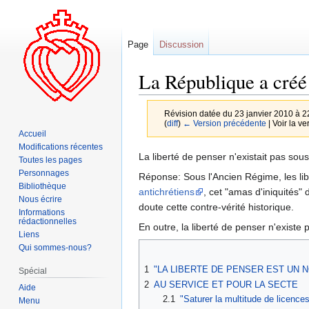
Page
Discussion
La République a créé 
Révision datée du 23 janvier 2010 à 2
(
diff
)
← Version précédente
| Voir la ve
Accueil
Modifications récentes
Aller
Aller
La liberté de penser n'existait pas sous
Toutes les pages
à
à
Personnages
Réponse: Sous l'Ancien Régime, les lib
la
la
Bibliothèque
antichrétiens
, cet "amas d'iniquités" d
Nous écrire
navigation
recherche
doute cette contre-vérité historique.
Informations
rédactionnelles
En outre, la liberté de penser n'existe 
Liens
Qui sommes-nous?
1
"LA LIBERTE DE PENSER EST UN N
Spécial
2
AU SERVICE ET POUR LA SECTE
Aide
2.1
"Saturer la multitude de licenc
Menu