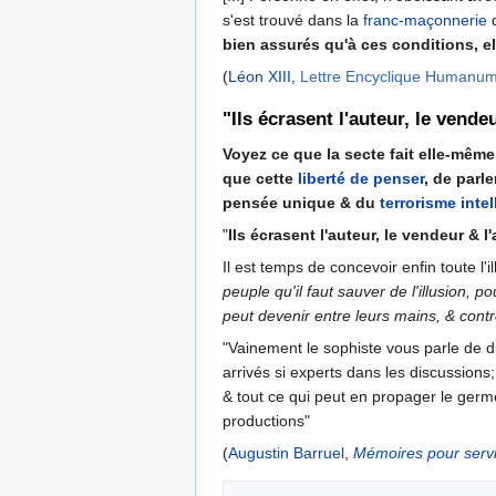
s'est trouvé dans la
franc-maçonnerie
d
bien assurés qu'à ces conditions, ell
(
Léon XIII
,
Lettre Encyclique Humanu
"Ils écrasent l'auteur, le vend
Voyez ce que la secte fait elle-mêm
que cette
liberté de penser
, de parle
pensée unique & du
terrorisme intel
"
Ils écrasent l'auteur, le vendeur & l
Il est temps de concevoir enfin toute l'
peuple qu'il faut sauver de l'illusion, 
peut devenir entre leurs mains, & contr
"Vainement le sophiste vous parle de 
arrivés si experts dans les discussions;
& tout ce qui peut en propager le germ
productions"
(
Augustin Barruel
,
Mémoires pour servir