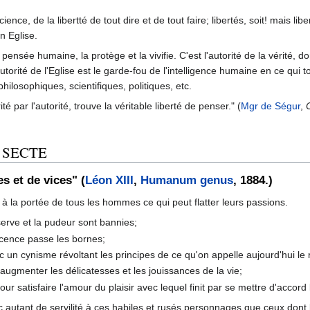
ence, de la libertté de tout dire et de tout faire; libertés, soit! mais l
n Eglise.
a pensée humaine, la protège et la vivifie. C'est l'autorité de la vérité, d
autorité de l'Eglise est le garde-fou de l'intelligence humaine en ce qui 
hilosophiques, scientifiques, politiques, etc.
té par l'autorité, trouve la véritable liberté de penser." (
Mgr de Ségur
,
 SECTE
s et de vices" (
Léon XIII
,
Humanum genus
, 1884.)
 à la portée de tous les hommes ce qui peut flatter leurs passions.
serve et la pudeur sont bannies;
licence passe les bornes;
c un cynisme révoltant les principes de ce qu'on appelle aujourd'hui le 
augmenter les délicatesses et les jouissances de la vie;
ur satisfaire l'amour du plaisir avec lequel finit par se mettre d'accord
ec autant de servilité à ces habiles et rusés personnages que ceux dont 