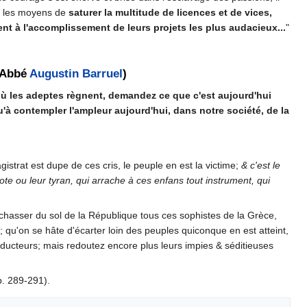
us les moyens de
saturer la multitude de licences et de vices,
ment à l'accomplissement de leurs projets les plus audacieux...
"
 (Abbé
Augustin Barruel
)
 où les adeptes règnent, demandez ce que c'est aujourd'hui
qu'à contempler l'ampleur aujourd'hui, dans notre société, de la
gistrat est dupe de ces cris, le peuple en est la victime;
& c'est le
pote ou leur tyran, qui arrache à ces enfans tout instrument, qui
chasser du sol de la République tous ces sophistes de la Grèce,
le; qu'on se hâte d'écarter loin des peuples quiconque en est atteint,
éducteurs; mais redoutez encore plus leurs impies & séditieuses
p. 289-291).