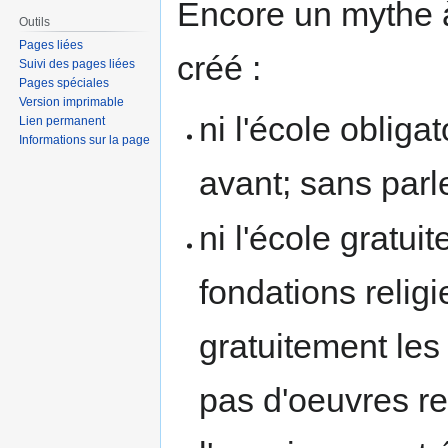
Encore un mythe 
à
à
Outils
la
la
Pages liées
créé :
navigation
recherche
Suivi des pages liées
Pages spéciales
Version imprimable
ni l'école obliga
Lien permanent
Informations sur la page
avant; sans parl
ni l'école gratu
fondations religi
gratuitement les e
pas d'oeuvres re