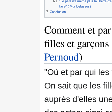
6.1
"Le père n'a même plus la liberté d'
faire" ( Mgr Delassus)
7
Conclusion
Comment et par 
filles et garçon
Pernoud
)
"Où et par qui le
On sait que les fi
auprès d'elles une 