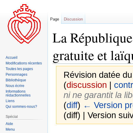
Page
Discussion
La République a
gratuite et laï
Accueil
Modifications récentes
Toutes les pages
Révision datée du
Personnages
Bibliothèque
(
discussion
|
contr
Nous écrire
Informations
ni ne garantit la l
rédactionnelles
Liens
(
diff
)
← Version p
Qui sommes-nous?
(diff) | Version sui
Spécial
Aide
Menu
Aller
Aller