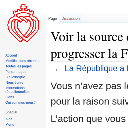
Page
Discussion
Voir la source
progresser la F
Accueil
Modifications récentes
←
La République a f
Toutes les pages
Personnages
Bibliothèque
Aller
Aller
Vous n’avez pas le
Nous écrire
à
à
Informations
rédactionnelles
la
la
Liens
pour la raison sui
navigation
recherche
Qui sommes-nous?
Spécial
L’action que vous
Aide
Menu