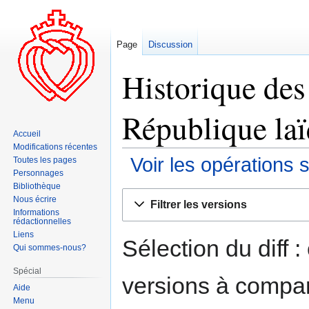
Page
Discussion
Historique des
République laïq
Accueil
Modifications récentes
Voir les opérations 
Toutes les pages
Personnages
Bibliothèque
Aller
Aller
Nous écrire
Filtrer les versions
à
à
Informations
rédactionnelles
la
la
Liens
navigation
recherche
Sélection du diff 
Qui sommes-nous?
Spécial
versions à compar
Aide
Menu