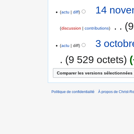
14 nove
actu
diff
‎
9
discussion
contributions
3 octobr
actu
diff
9 529 octets
Politique de confidentialité
À propos de Christ-Ro