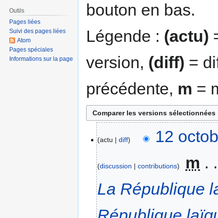
bouton en bas.
Outils
Pages liées
Légende :
(actu)
=
Suivi des pages liées
Atom
Pages spéciales
version,
(diff)
= di
Informations sur la page
précédente,
m
= m
12 octob
actu
diff
‎
m
discussion
contributions
La République la
République laïqu