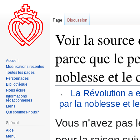
Page
Discussion
Voir la source
parce que le pe
Accueil
Modifications récentes
noblesse et le 
Toutes les pages
Personnages
Bibliothèque
Nous écrire
←
La Révolution a e
Informations
rédactionnelles
par la noblesse et le
Liens
Qui sommes-nous?
Aller
Aller
Vous n’avez pas le
Spécial
à
à
Aide
la
la
pour la raison sui
Menu
navigation
recherche