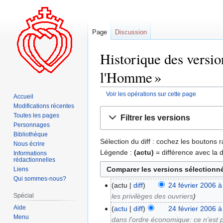
Page
Discussion
Historique des versio
l'Homme »
Voir les opérations sur cette page
Accueil
Modifications récentes
Aller
Aller
Toutes les pages
Filtrer les versions
à
à
Personnages
la
la
Bibliothèque
Sélection du diff : cochez les boutons
navigation
recherche
Nous écrire
Légende :
(actu)
= différence avec la 
Informations
rédactionnelles
Liens
Qui sommes-nous?
actu
diff
24 février 2006 à
Spécial
les privilèges des ouvriers
Aide
actu
diff
24 février 2006 à
Menu
dans l'ordre économique: ce n'est p