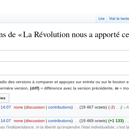
Lire
Voir le text
ns de « La Révolution nous a apporté ce
 radio des versions à comparer et appuyez sur entrée ou sur le bouton e
dernière version,
(diff)
= différence avec la version précédente,
m
= mod
 14:07
‎
none
discussion
contributions
‎
19 467 octets
-2
‎
→‎A
 14:07
‎
none
discussion
contributions
‎
19 469 octets
+1 133
‎
as l'indépendance, ni la liberté qu'engendre l'état individualiste; c'es