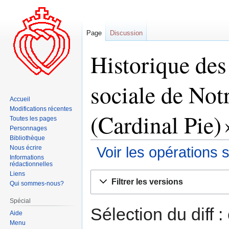
Page
Discussion
Historique des
sociale de Not
Accueil
Modifications récentes
(Cardinal Pie) 
Toutes les pages
Personnages
Bibliothèque
Nous écrire
Voir les opérations 
Informations
rédactionnelles
Liens
Aller
Aller
Filtrer les versions
Qui sommes-nous?
à
à
la
la
Spécial
navigation
recherche
Sélection du diff 
Aide
Menu