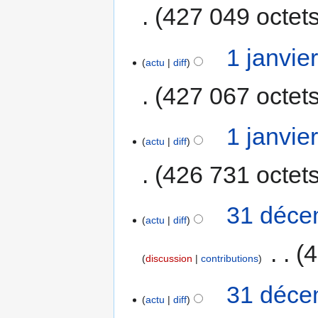
427 049 octet
1 janvie
actu
diff
427 067 octet
1 janvie
actu
diff
426 731 octet
31 déce
actu
diff
‎
4
discussion
contributions
31 déce
actu
diff