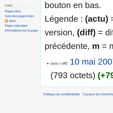
bouton en bas.
Outils
Pages liées
Légende :
(actu)
=
Suivi des pages liées
Atom
Pages spéciales
version,
(diff)
= di
Informations sur la page
précédente,
m
= m
10 mai 200
actu
diff
793 octets
+7
Politique de confidentialité
À propos de Christ-Ro