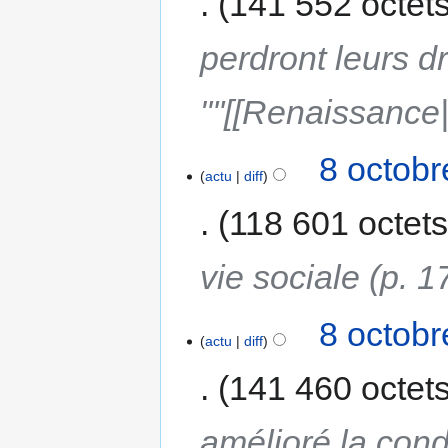
141 552 octet
perdront leurs dr
"''[[Renaissance
8 octobr
actu
diff
118 601 octet
vie sociale (p. 1
8 octobr
actu
diff
141 460 octet
amélioré la cond