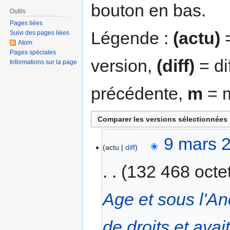
bouton en bas.
Outils
Pages liées
Légende :
(actu)
=
Suivi des pages liées
Atom
Pages spéciales
version,
(diff)
= di
Informations sur la page
précédente,
m
= m
9 mars 
actu
diff
132 468 octe
Age et sous l'A
de droits et avai