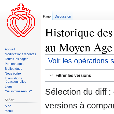
Page
Discussion
Historique des
au Moyen Age 
Accueil
Modifications récentes
Voir les opérations 
Toutes les pages
Personnages
Bibliothèque
Aller
Aller
Nous écrire
Filtrer les versions
à
à
Informations
rédactionnelles
la
la
Liens
navigation
recherche
Sélection du diff 
Qui sommes-nous?
Spécial
versions à compar
Aide
Menu