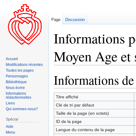
Page
Discussion
Informations 
Moyen Age et 
Accueil
Modifications récentes
Toutes les pages
Informations de
Aller
Aller
Personnages
à
à
Bibliothèque
Nous écrire
la
la
Informations
navigation
recherche
Titre affiché
rédactionnelles
Liens
Clé de tri par défaut
Qui sommes-nous?
Taille de la page (en octets)
Spécial
ID de la page
Aide
Langue du contenu de la page
Menu