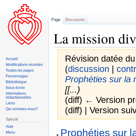
Page
Discussion
La mission div
Révision datée du
Accueil
Modifications récentes
(
discussion
|
contr
Toutes les pages
Personnages
Prophéties sur la 
Bibliothèque
[[...)
Nous écrire
Informations
(diff) ← Version pr
rédactionnelles
Liens
(diff) | Version sui
Qui sommes-nous?
Spécial
Aide
Aller
Aller
Prophéties sur l
Menu
à
à