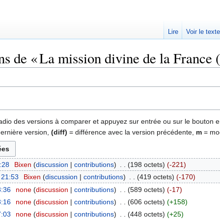
Lire
Voir le text
ns de « La mission divine de la France 
 radio des versions à comparer et appuyez sur entrée ou sur le bouton e
dernière version,
(diff)
= différence avec la version précédente,
m
= mod
3:28
‎
Bixen
discussion
contributions
‎
198 octets
-221
 21:53
‎
Bixen
discussion
contributions
‎
419 octets
-170
8:36
‎
none
discussion
contributions
‎
589 octets
-17
8:16
‎
none
discussion
contributions
‎
606 octets
+158
7:03
‎
none
discussion
contributions
‎
448 octets
+25