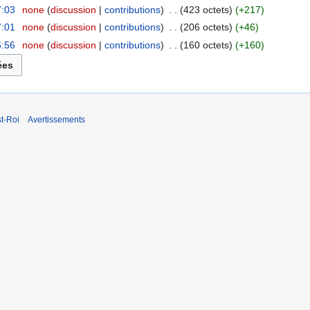
7:03
‎
none
discussion
contributions
‎
423 octets
+217
7:01
‎
none
discussion
contributions
‎
206 octets
+46
6:56
‎
none
discussion
contributions
‎
160 octets
+160
t-Roi
Avertissements