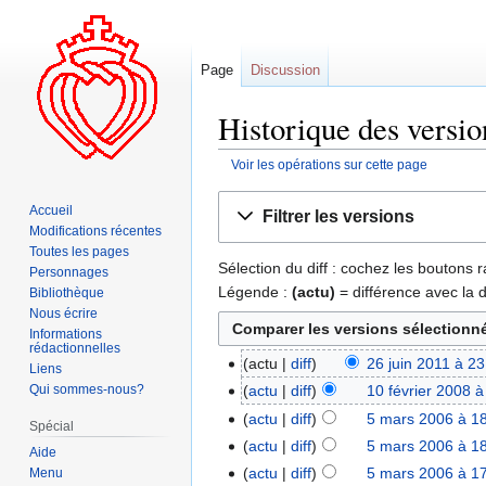
Page
Discussion
Historique des versio
Voir les opérations sur cette page
Aller
Aller
Accueil
Filtrer les versions
à
à
Modifications récentes
la
la
Toutes les pages
Sélection du diff : cochez les boutons
navigation
recherche
Personnages
Légende :
(actu)
= différence avec la 
Bibliothèque
Nous écrire
Informations
rédactionnelles
actu
diff
26 juin 2011 à 2
Liens
Qui sommes-nous?
actu
diff
10 février 2008 à
actu
diff
5 mars 2006 à 1
Spécial
actu
diff
5 mars 2006 à 1
Aide
actu
diff
5 mars 2006 à 1
Menu