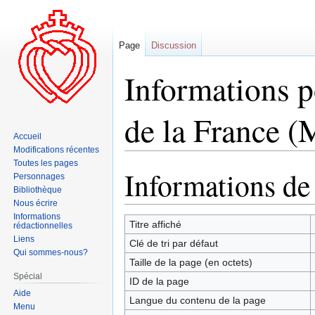
Page
Discussion
Informations p
de la France (
Accueil
Modifications récentes
Toutes les pages
Informations de
Aller
Aller
Personnages
à
à
Bibliothèque
Nous écrire
la
la
Informations
navigation
recherche
Titre affiché
rédactionnelles
Liens
Clé de tri par défaut
Qui sommes-nous?
Taille de la page (en octets)
Spécial
ID de la page
Aide
Langue du contenu de la page
Menu