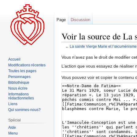
Page
Discussion
Voir la source de La
←
La sainte Vierge Marie et l’œcuménisme
Aller
Aller
Vous n’avez pas le droit de modifier cet
Accueil
à
à
Modifications récentes
L’action que vous essayez de réaliser n
la
la
Toutes les pages
navigation
recherche
Personnages
Vous pouvez voir et copier le contenu 
Bibliothèque
Nous écrire
Informations
rédactionnelles
Liens
Qui sommes-nous?
Spécial
Aide
Menu