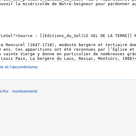
rie et l’œcuménisme
.
t-Roi
Avertissements