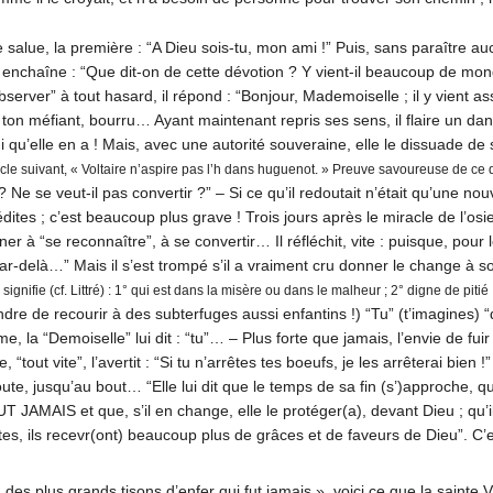
t le salue, la première : “A Dieu sois-tu, mon ami !” Puis, sans paraî
nchaîne : “Que dit-on de cette dévotion ? Y vient-il beaucoup de monde ?
erver” à tout hasard, il répond : “Bonjour, Mademoiselle ; il y vient as
un ton méfiant, bourru… Ayant maintenant repris ses sens, il flaire un dan
 lui qu’elle en a ! Mais, avec une autorité souveraine, elle le dissuade de
le suivant, « Voltaire n’aspire pas l’h dans huguenot. » Preuve savoureuse de ce qu
? Ne se veut-il pas convertir ?” – Si ce qu’il redoutait n’était qu’une nou
ites ; c’est beaucoup plus grave ! Trois jours après le miracle de l’osier,
er à “se reconnaître”, à se convertir… Il réfléchit, vite : puisque, pour l
par-delà…” Mais il s’est trompé s’il a vraiment cru donner le change à son
signifie (cf. Littré) : 1° qui est dans la misère ou dans le malheur ; 2° digne de pi
indre de recourir à des subterfuges aussi enfantins !) “Tu” (t’imagines)
 la “Demoiselle” lui dit : “tu”… – Plus forte que jamais, l’envie de fuir
le, “tout vite”, l’avertit : “Si tu n’arrêtes tes boeufs, je les arrêterai bi
l’écoute, jusqu’au bout… “Elle lui dit que le temps de sa fin (s’)appr
IS et que, s’il en change, elle le protéger(a), devant Dieu ; qu’il d
entes, ils recevr(ont) beaucoup plus de grâces et de faveurs de Dieu”. C’
un des plus grands tisons d’enfer qui fut jamais », voici ce que la sainte