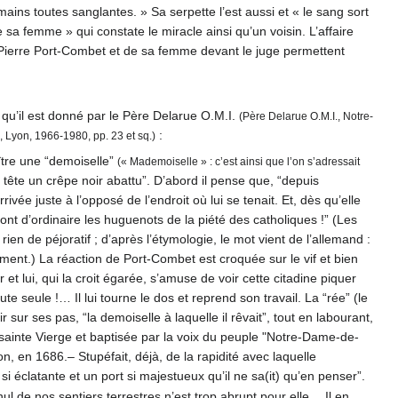
s mains toutes sanglantes. » Sa serpette l’est aussi et « le sang sort
a femme » qui constate le miracle ainsi qu’un voisin. L’affaire
e Pierre Port-Combet et de sa femme devant le juge permettent
el qu’il est donné par le Père Delarue O.M.I.
(Père Delarue O.M.I., Notre-
:
, Lyon, 1966-1980, pp. 23 et sq.)
aître une “demoiselle”
(« Mademoiselle » : c’est ainsi que l’on s’adressait
 tête un crêpe noir abattu”. D’abord il pense que, “depuis
ivée juste à l’opposé de l’endroit où lui se tenait. Et, dès qu’elle
e font d’ordinaire les huguenots de la piété des catholiques !” (Les
 rien de péjoratif ; d’après l’étymologie, le mot vient de l’allemand :
ment.) La réaction de Port-Combet est croquée sur le vif et bien
r et lui, qui la croit égarée, s’amuse de voir cette citadine piquer
ute seule !… Il lui tourne le dos et reprend son travail. La “rée” (le
ir sur ses pas, “la demoiselle à laquelle il rêvait”, tout en labourant,
la sainte Vierge et baptisée par la voix du peuple "Notre-Dame-de-
n, en 1686.– Stupéfait, déjà, de la rapidité avec laquelle
 éclatante et un port si majestueux qu’il ne sa(it) qu’en penser”.
ul de nos sentiers terrestres n’est trop abrupt pour elle… Il en