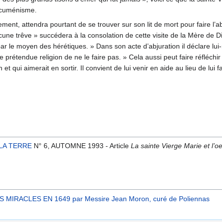
oecuménisme.
ement, attendra pourtant de se trouver sur son lit de mort pour faire l
cune trêve » succédera à la consolation de cette visite de la Mère de Die
 le moyen des hérétiques. » Dans son acte d’abjuration il déclare lui-m
te prétendue religion de ne le faire pas. » Cela aussi peut faire réfléchi
 qui aimerait en sortir. Il convient de lui venir en aide au lieu de lui f
 LA TERRE
N° 6, AUTOMNE 1993 - Article
La sainte Vierge Marie et l
 MIRACLES EN 1649 par Messire Jean Moron, curé de Poliennas