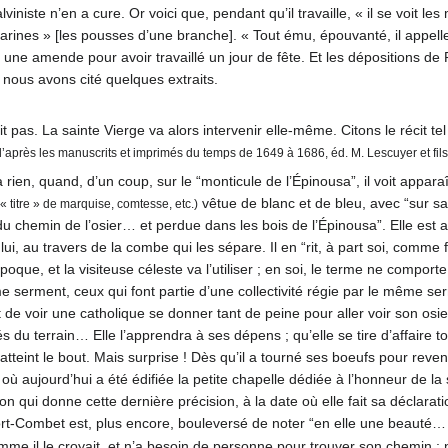
lviniste n’en a cure. Or voici que, pendant qu’il travaille, « il se voit le
ines » [les pousses d’une branche]. « Tout ému, épouvanté, il appelle s
e une amende pour avoir travaillé un jour de fête. Et les dépositions d
 nous avons cité quelques extraits.
it pas. La sainte Vierge va alors intervenir elle-même. Citons le récit t
’après les manuscrits et imprimés du temps de 1649 à 1686, éd. M. Lescuyer et fils
 à rien, quand, d’un coup, sur le “monticule de l’Épinousa”, il voit appar
vêtue de blanc et de bleu, avec “sur sa
« titre » de marquise, comtesse, etc.)
u chemin de l’osier… et perdue dans les bois de l’Épinousa”. Elle est arr
rs lui, au travers de la combe qui les sépare. Il en “rit, à part soi, comm
époque, et la visiteuse céleste va l’utiliser ; en soi, le terme ne comporte
 serment, ceux qui font partie d’une collectivité régie par le même ser
rit de voir une catholique se donner tant de peine pour aller voir son osie
és du terrain… Elle l’apprendra à ses dépens ; qu’elle se tire d’affaire to
e atteint le bout. Mais surprise ! Dès qu’il a tourné ses boeufs pour reven
eu où aujourd’hui a été édifiée la petite chapelle dédiée à l’honneur de 
 qui donne cette dernière précision, à la date où elle fait sa déclaratio
ort-Combet est, plus encore, bouleversé de noter “en elle une beauté… si
me il le croyait, et n’a besoin de personne pour trouver son chemin ; n