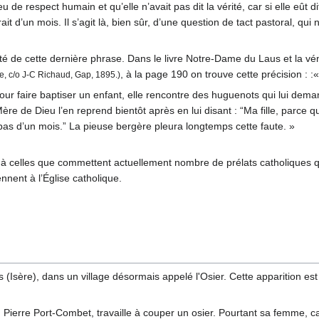
p eu de respect humain et qu’elle n’avait pas dit la vérité, car si elle eû
rrait d’un mois. Il s’agit là, bien sûr, d’une question de tact pastoral, qu
lité de cette dernière phrase. Dans le livre Notre-Dame du Laus et la v
, à la page 190 on trouve cette précision : :
, c/o J-C Richaud, Gap, 1895.)
pour faire baptiser un enfant, elle rencontre des huguenots qui lui deman
ère de Dieu l’en reprend bientôt après en lui disant : “Ma fille, parce
 pas d’un mois.” La pieuse bergère pleura longtemps cette faute. »
à celles que commettent actuellement nombre de prélats catholiques qui 
ennent à l’Église catholique.
Isère), dans un village désormais appelé l'Osier. Cette apparition est 
Pierre Port-Combet, travaille à couper un osier. Pourtant sa femme, cath