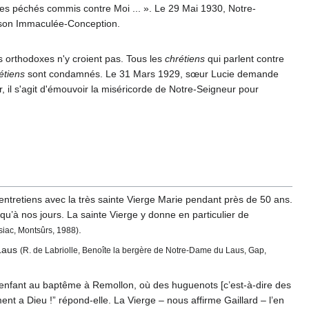
es péchés commis contre Moi ... ». Le 29 Mai 1930, Notre-
e son Immaculée-Conception.
 orthodoxes n'y croient pas. Tous les
chrétiens
qui parlent contre
étiens
sont condamnés. Le 31 Mars 1929, sœur Lucie demande
r, il s'agit d'émouvoir la miséricorde de Notre-Seigneur pour
entretiens avec la très sainte Vierge Marie pendant près de 50 ans.
qu’à nos jours. La sainte Vierge y donne en particulier de
.
esiac, Montsûrs, 1988)
 Laus
(R. de Labriolle, Benoîte la bergère de Notre-Dame du Laus, Gap,
n enfant au baptême à Remollon, où des huguenots [c’est-à-dire des
ement a Dieu !” répond-elle. La Vierge – nous affirme Gaillard – l’en