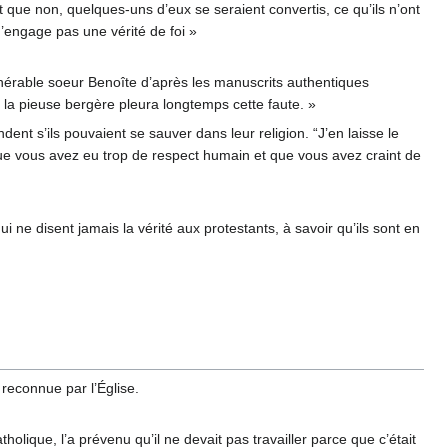
t dit que non, quelques-uns d’eux se seraient convertis, ce qu’ils n’ont
i n’engage pas une vérité de foi »
énérable soeur Benoîte d’après les manuscrits authentiques
« la pieuse bergère pleura longtemps cette faute. »
dent s’ils pouvaient se sauver dans leur religion. “J’en laisse le
 que vous avez eu trop de respect humain et que vous avez craint de
ne disent jamais la vérité aux protestants, à savoir qu’ils sont en
reconnue par l’Église.
olique, l’a prévenu qu’il ne devait pas travailler parce que c’était