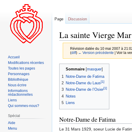
Page
Discussion
La sainte Vierge Ma
Révision datée du 10 mai 2007 à 21:0
(
diff
)
← Version précédente
| Voir la ve
Accueil
Modifications récentes
Aller
Aller
Toutes les pages
Sommaire
à
à
Personnages
1
Notre-Dame de Fatima
la
la
Bibliothèque
[1]
2
Notre-Dame du Laus
Nous écrire
navigation
recherche
[1]
3
Notre-Dame de l’Osier
Informations
rédactionnelles
4
Notes
Liens
5
Liens
Qui sommes-nous?
Spécial
Notre-Dame de Fatima
Aide
Menu
Le 31 Mars 1929, soeur Lucie de Fatim