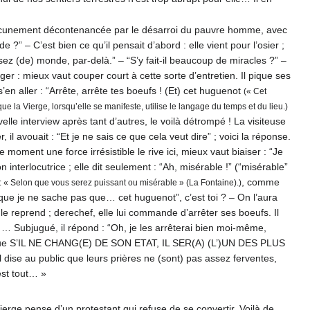
tre aucunement décontenancée par le désarroi du pauvre homme, avec
” – C’est bien ce qu’il pensait d’abord : elle vient pour l’osier ;
sez (de) monde, par-delà.” – “S’y fait-il beaucoup de miracles ?” –
ger : mieux vaut couper court à cette sorte d’entretien. Il pique ses
 s’en aller : “Arrête, arrête tes boeufs ! (Et) cet huguenot
(« Cet
e la Vierge, lorsqu’elle se manifeste, utilise le langage du temps et du lieu.)
velle interview après tant d’autres, le voilà détrompé ! La visiteuse
 il avouait : “Et je ne sais ce que cela veut dire” ; voici la réponse.
e moment une force irrésistible le rive ici, mieux vaut biaiser : “Je
 interlocutrice ; elle dit seulement : “Ah, misérable !” (“misérable”
, comme
tié : « Selon que vous serez puissant ou misérable » (La Fontaine).)
 “que je ne sache pas que… cet huguenot”, c’est toi ? – On l’aura
 le reprend ; derechef, elle lui commande d’arrêter ses boeufs. Il
en !” … Subjugué, il répond : “Oh, je les arrêterai bien moi-même,
oche, que S’IL NE CHANG(E) DE SON ETAT, IL SER(A) (L’)UN DES PLUS
ise au public que leurs prières ne (sont) pas assez ferventes,
est tout… »
 Vierge pense d’un protestant qui refuse de se convertir. Voilà de