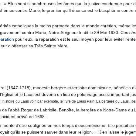
: « Elles sont si nombreuses les âmes que la justice condamne pour d
phèmes contre Marie, le premier qu'Il énonce est le blasphème contr
rités catholiques la moins partagée dans le monde chrétien, même les
ravement contre Marie, Notre-Seigneur le dit le 29 Mai 1930. Ces
chr
paration
pour eux, la réparation est le seul moyen pour leur éviter l'enfe
eur d'offenser sa Très Sainte Mère.
rel (1647-1718), modeste bergère et tertiaire dominicaine, bénéficia d’
’Église et le Laus est devenu un lieu de pèlerinage assez important jus
 l’histoire du Laus voir, par exemple, le livre de Louis Pain, La bergère du Laus, R
vre de l’abbé Roger de Labriolle, Benoîte, la bergère de Notre-Dame du
 incident arrivé en 1668 :
te mérite d’être soulignée en nos temps d’oecuménisme. Elle portait u
oyait qu’ils se puissent sauver dans leur religion. » “J’en laisse le jug