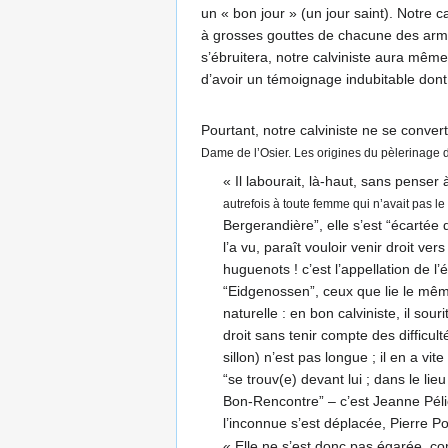
un « bon jour » (un jour saint). Notre ca
à grosses gouttes de chacune des armar
s’ébruitera, notre calviniste aura mêm
d’avoir un témoignage indubitable dont
Pourtant, notre calviniste ne se convert
Dame de l’Osier. Les origines du pèlerinage d
« Il labourait, là-haut, sans penser
autrefois à toute femme qui n’avait pas le 
Bergerandière”, elle s’est “écartée d
l’a vu, paraît vouloir venir droit ve
huguenots ! c’est l’appellation de l’
“Eidgenossen”, ceux que lie le même
naturelle : en bon calviniste, il sou
droit sans tenir compte des difficult
sillon) n’est pas longue ; il en a vit
“se trouv(e) devant lui ; dans le li
Bon-Rencontre” – c’est Jeanne Pélion
l’inconnue s’est déplacée, Pierre P
« Elle ne s’est donc pas égarée, com