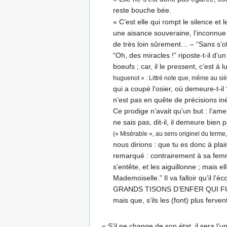
reste bouche bée.
« C’est elle qui rompt le silence e
une aisance souveraine, l’inconnue e
de très loin sûrement… – “Sans s’obs
“Oh, des miracles !” riposte-t-il d’
boeufs ; car, il le pressent, c’est à
huguenot » : Littré note que, même au sièc
qui a coupé l’osier, où demeure-t-il 
n’est pas en quête de précisions inéd
Ce prodige n’avait qu’un but : l’amen
ne sais pas, dit-il, il demeure bien 
(« Misérable », au sens originel du terme, 
nous dirions : que tu es donc à pla
remarqué : contrairement à sa femme,
s’entête, et les aiguillonne ; mais el
Mademoiselle.” Il va falloir qu’il 
GRANDS TISONS D’ENFER QUI FUT JAMA
mais que, s’ils les (font) plus ferv
« S’il ne change de son état, il sera l’