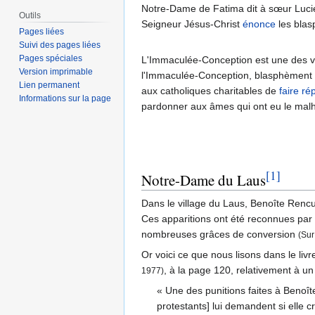
Notre-Dame de Fatima dit à sœur Lucie
Outils
Seigneur Jésus-Christ
énonce
les blas
Pages liées
Suivi des pages liées
Pages spéciales
L'Immaculée-Conception est une des vé
Version imprimable
l'Immaculée-Conception, blasphèment g
Lien permanent
aux catholiques charitables de
faire ré
Informations sur la page
pardonner aux âmes qui ont eu le malh
[1]
Notre-Dame du Laus
Dans le village du Laus, Benoîte Rencu
Ces apparitions ont été reconnues par l
nombreuses grâces de conversion
(Sur
Or voici ce que nous lisons dans le li
, à la page 120, relativement à un
1977)
« Une des punitions faites à Benoî
protestants] lui demandent si elle cr