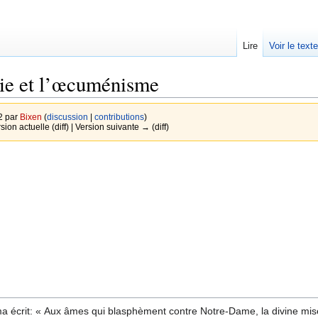
Lire
Voir le text
rie et l’œcuménisme
2 par
Bixen
(
discussion
|
contributions
)
rsion actuelle (diff) | Version suivante → (diff)
a écrit: « Aux âmes qui blasphèment contre Notre-Dame, la divine mis