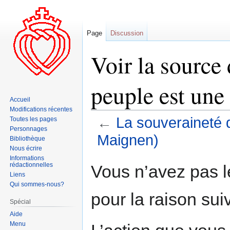
Page
Discussion
Voir la source
peuple est une
Accueil
Modifications récentes
←
La souveraineté 
Toutes les pages
Personnages
Maignen)
Bibliothèque
Nous écrire
Informations
Aller
Aller
rédactionnelles
Vous n’avez pas le
à
à
Liens
Qui sommes-nous?
la
la
pour la raison sui
navigation
recherche
Spécial
Aide
Menu