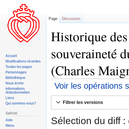
Page
Discussion
Historique des
souveraineté d
Accueil
Modifications récentes
(Charles Maig
Toutes les pages
Personnages
Bibliothèque
Nous écrire
Voir les opérations 
Informations
rédactionnelles
Liens
Aller
Aller
Filtrer les versions
Qui sommes-nous?
à
à
la
la
Spécial
navigation
recherche
Sélection du diff 
Aide
Menu