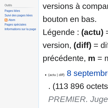
versions à compar
Outils
Pages liées
Suivi des pages liées
bouton en bas.
Atom
Pages spéciales
Légende :
(actu)
=
Informations sur la page
version,
(diff)
= di
précédente,
m
= m
8 septembr
actu
diff
113 896 octet
PREMIER. Jugem