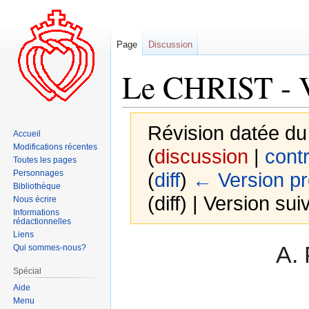
Page
Discussion
Le CHRIST -
Révision datée du
Accueil
Modifications récentes
(
discussion
|
contr
Toutes les pages
Personnages
(
diff
)
← Version p
Bibliothèque
(diff) | Version sui
Nous écrire
Informations
rédactionnelles
Liens
Aller
Aller
A. 
Qui sommes-nous?
à
à
Spécial
la
la
Aide
navigation
recherche
Menu