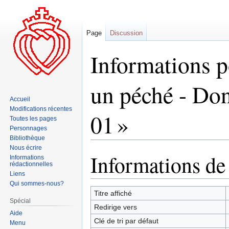
Page
Discussion
Informations p
un péché - Don
Accueil
Modifications récentes
01 »
Toutes les pages
Personnages
Bibliothèque
Nous écrire
Informations de
Aller
Aller
Informations
rédactionnelles
à
à
Liens
la
la
Qui sommes-nous?
navigation
recherche
Titre affiché
Spécial
Redirige vers
Aide
Clé de tri par défaut
Menu